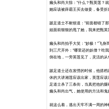
癞头和尚大惊：“什么？甄英莲？
她应该被薛霸王买去做妾，备受折
跛足道士不耐烦道：“前面都错了
姐面前狠狠的甩了她，我来把甄英
癞头和尚拍手大笑：“妙极！”飞身
到三尺开外：“哪里还的妖僧？吃
倒在地，一旁英莲见了，灵活的从
跛足道士还在发愣的时候，他搭档
休的大讲湘莲应该出家，英莲应该
足道士杀了三条街，当真把他的腿
癞头和尚出气，她使用的方法和鬼
就这么着，逃出天牢不满一周的神