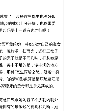
也就罢了，没得连累郡主也没好饭
知地步的林妃十分汗颜，也略带委
里起码要十一道有肉才行呢！
蜜雪耳羹给她，林妃想对自己的淑女
把一碗甜汤一扫而光，还把三盘子
子的壳子就是不同凡响，打从她穿
唯一美中不足的是，该丰满的地方
善，那种“态生两靥之愁，娇袭一身
分。”的梦幻形象算是彻底绝迹江湖
本家獠牙的贾母都是乐见其成的。
随意口气跟她闲聊了不少朝内朝外
能拥有的最敏锐的视觉和判断，她