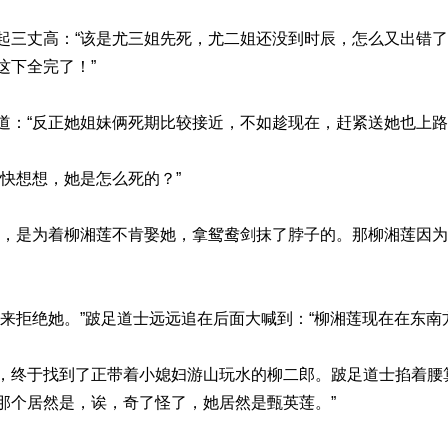
起三丈高：“该是尤三姐先死，尤二姐还没到时辰，怎么又出错
这下全完了！”
道：“反正她姐妹俩死期比较接近，不如趁现在，赶紧送她也上路
快想想，她是怎么死的？”
了，是为着柳湘莲不肯娶她，拿鸳鸯剑抹了脖子的。那柳湘莲因
来拒绝她。”跛足道士远远追在后面大喊到：“柳湘莲现在在东南
，终于找到了正带着小媳妇游山玩水的柳二郎。跛足道士掐着腰
那个居然是，诶，奇了怪了，她居然是甄英莲。”