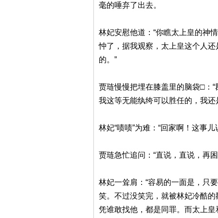
毫的唾弃了出去。
林妃安慰他道：“你瞧太上皇的神
忡了，据我观察，太上皇这个人还
的。”
贾琏慢慢把埋在膝盖里的脑袋□：
我这等无能纨绔可以胜任的，我还
林妃“啧啧”为难：“回家啊！这事
贾琏急忙追问：“直说，直说，再困
林妃一耸肩：“容易的一面是，只
笑。不过没笑完，就被林妃冷酷的
凭谁敢找他，都是同罪。而太上皇