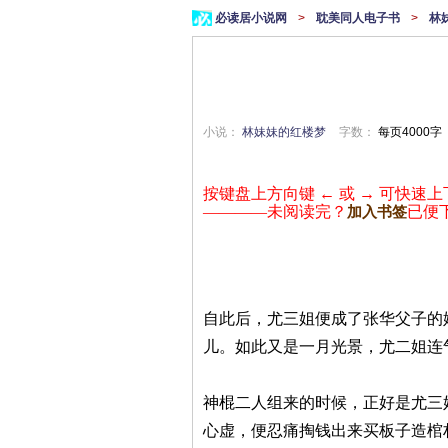
必读居小说网
>
耽美同人电子书
>
林
小说：
林妹妹的红楼梦
字数：
每页4000字
按键盘上方向键 ← 或 → 可快速上
————未阅读完？
已便
加入书签
自此后，尤三姐便成了张华父子的
儿。如此又是一月光景，尤二姐连
神棍二人组来的时候，正好是尤三
心虚，便忍痛掏钱出来买板子造棺