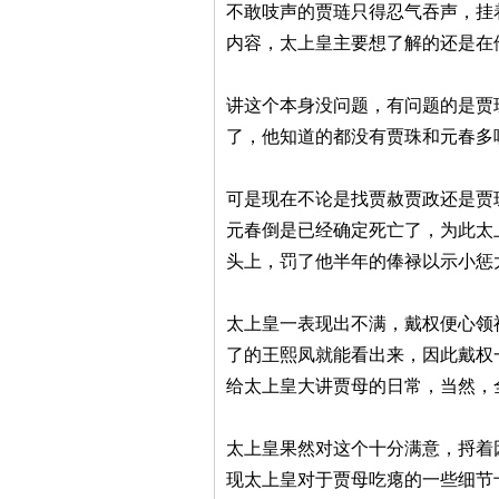
不敢吱声的贾琏只得忍气吞声，挂
内容，太上皇主要想了解的还是在
讲这个本身没问题，有问题的是贾
了，他知道的都没有贾珠和元春多
可是现在不论是找贾赦贾政还是贾
元春倒是已经确定死亡了，为此太
头上，罚了他半年的俸禄以示小惩
太上皇一表现出不满，戴权便心领
了的王熙凤就能看出来，因此戴权
给太上皇大讲贾母的日常，当然，
太上皇果然对这个十分满意，捋着
现太上皇对于贾母吃瘪的一些细节