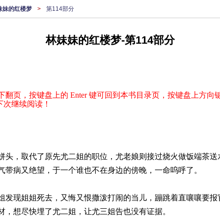
妹妹的红楼梦
>
第114部分
林妹妹的红楼梦-第114部分
下翻页，按键盘上的 Enter 键可回到本书目录页，按键盘上方向键
下次继续阅读！
姘头，取代了原先尤二姐的职位，尤老娘则接过烧火做饭端茶送
气带病又绝望，于一个谁也不在身边的傍晚，一命呜呼了。
姐发现姐姐死去，又悔又恨撒泼打闹的当儿，蹦跳着直嚷嚷要报
材，想尽快埋了尤二姐，让尤三姐告也没有证据。