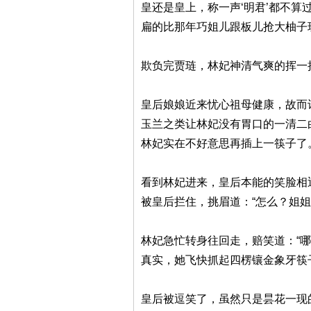
皇还是皇上，称一声‘明君’都不算
扁的比那年巧姐儿跟板儿抢大柚子
欺负完贾琏，林妃神清气爽的挥一
皇后娘娘近来忧心祖母健康，故而
玉兰之类让林妃没有胃口的一清二
林妃实在不好意思再插上一筷子了
看到林妃进来，皇后本能的笑脸相
被皇后拦住，挑眉道：“怎么？姐
林妃急忙转身往回走，赔笑道：“
真实，她飞快抓起四楞镶金象牙筷
皇后被逗笑了，虽然只是昙花一现