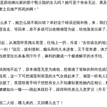
就是跟咱俩出家的那个甄士隐的女儿吗？她可是个有命无运、累
磨之后难产而死的啊！”
那么多了，她怎么就不能出错？幸好这个错误还能补救，来，我
莲送走。等回来，差不多就可以收柳湘莲为徒，给他落发出家了
而起，从湘莲怀里拽出英莲，往地上一扔，斥道：“去你该去的地
我一剑！”说完，拔剑便刺，癞头和尚久未进食，又千里奔袭，体
包袱里扯出条备用汗巾子，麻利的捆成一个极难解开的水手结。
就倒地不起了，原本湘莲无意为难他，想着揍了冒昧的和尚也就
送死，这一下可把湘莲和英莲的火气全挑起来了。湘莲一听有人
砍跛了。英莲咬着手绢子愤怒有女人不知廉耻要抢她内定相公，
嬷嬷如出一辙——跳起来踩肚子，踩得和尚差点儿变罗汉（升天
棍二人组，哪儿来的，又回哪儿去了！