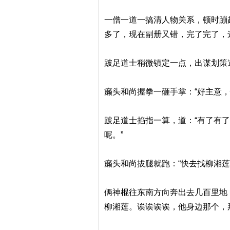
一僧一道一搞清人物关系，顿时蹦
多了，现在副册又错，完了完了，
跛足道士稍微镇定一点，出谋划策
癞头和尚握拳一砸手掌：“好主意，
跛足道士掐指一算，道：“有了有
呢。”
癞头和尚拔腿就跑：“快去找柳湘莲
俩神棍往东南方向奔出去几百里地
柳湘莲。诶诶诶诶，他身边那个，