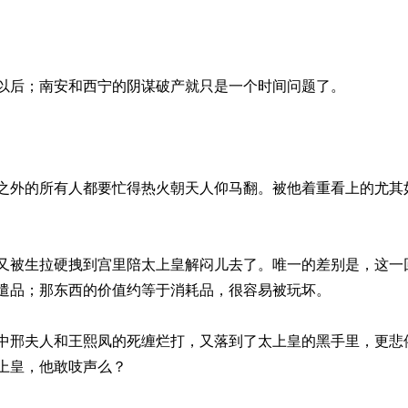
以后；南安和西宁的阴谋破产就只是一个时间问题了。
之外的所有人都要忙得热火朝天人仰马翻。被他着重看上的尤其
又被生拉硬拽到宫里陪太上皇解闷儿去了。唯一的差别是，这一
遣品；那东西的价值约等于消耗品，很容易被玩坏。
中邢夫人和王熙凤的死缠烂打，又落到了太上皇的黑手里，更悲
上皇，他敢吱声么？