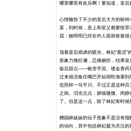
哪里哪里有欢乐啊！要知道，皇后
心情愉快了不少的皇后大方的吩咐
菜，到时候，皇上和皇父都要怪罪
屈：她明明已经在外人面前收敛很
顶着皇后戏谑的眼光，林妃“羞涩
形象力挽狂澜，忍痛婉拒，结果皇
饭后甜点——银杏芋泥、缕金香药
过来就没板住嘴巴开始胡吃海塞到
也照样一马平川。不过正是这种百
之病。泪光点点，娇喘微微。闲静
了。但是这一点，除了林妃有时候
糟蹋林妹妹的仙子形象不是没有报
的动向，其中包括林妃最为关注的