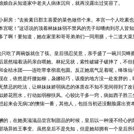
娘娘自从知道家中老夫人病体沉疴，就再没露出过笑容了。
小厨房：“去捡素日郡主喜爱的菜色做些个来。本宫一个人吃素
本宫呢！”这话说的顶着林妹妹弱不禁风的壳子却嗜肉到尽人皆
多了啊！要知道，她在家里和哥哥弟弟们一同用膳，十二道大菜
”的只吃了两碗饭就住了筷。皇后强忍笑意，亲手盛了一碗川贝蜂
后居然端着汤药亲自喂她。林妃见状，索性破罐子破摔了，不但
和金桔水团——连吃带拿彻底包圆。反正她底气足着呢，绛珠仙
现在，依然是纤腰如柳，袅娜轻巧，该瘦的地方没一处发胖的，
无禁忌的吃法，让林妹妹娇弱病态的体质在不知不觉间得到了改
似娇花照水，行动如弱柳扶风。心较比干多一窍，病如西子胜三
想起来会无病□的懊恼一番，其他人，包括当初还没翻脸露出资
酬的，在她美滋滋品尝宫制甜品的时候，皇后以一种漫不经心的
那场异姓王事变。虽然皇后不是先知，但是她却拥有一个皇后所