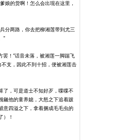
及爹娘的货啊！怎么会出现在这里，
们兵分两路，你去把柳湘莲带到尤三
。”
方罢！”话音未落，被湘莲一脚踹飞
力不支，因此不到十招，便被湘莲击
算了，可是道士不知好歹，喋喋不
觊觎他的童养媳，大怒之下追着跛
醋意四溢之下，拿着捆成毛毛虫的
了）！