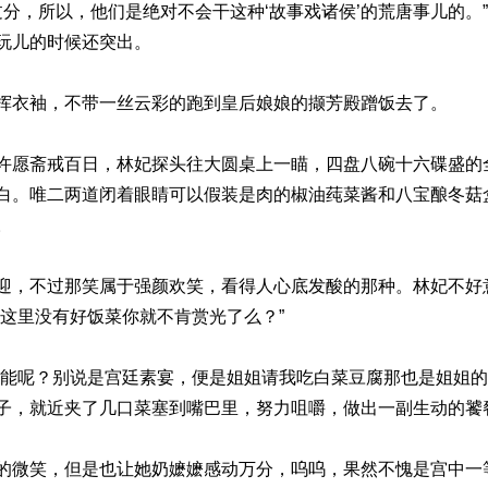
过分，所以，他们是绝对不会干这种‘故事戏诸侯’的荒唐事儿的。
玩儿的时候还突出。
挥衣袖，不带一丝云彩的跑到皇后娘娘的撷芳殿蹭饭去了。
许愿斋戒百日，林妃探头往大圆桌上一瞄，四盘八碗十六碟盛的
白。唯二两道闭着眼睛可以假装是肉的椒油莼菜酱和八宝酿冬菇
。
迎，不过那笑属于强颜欢笑，看得人心底发酸的那种。林妃不好
姐这里没有好饭菜你就不肯赏光了么？”
哪能呢？别说是宫廷素宴，便是姐姐请我吃白菜豆腐那也是姐姐的
子，就近夹了几口菜塞到嘴巴里，努力咀嚼，做出一副生动的饕
的微笑，但是也让她奶嬷嬷感动万分，呜呜，果然不愧是宫中一