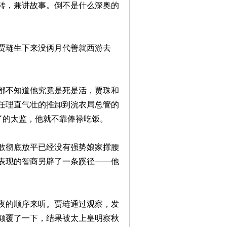
转，兼讲故事。倒不是什么深奥的
贾琏生下来没俩月代善就西游去
都不知道他究竟是死是活，贾珠和
任理直气壮的推卸到浣衣局总管的
了的太监，他就不靠俸禄吃饭。
敢彻底放平已经没有强势娘家撑腰
表现的智商另辟了一条蹊径——他
夜的顺序来听。贾琏通过观察，发
颠覆了一下，结果被太上皇明察秋