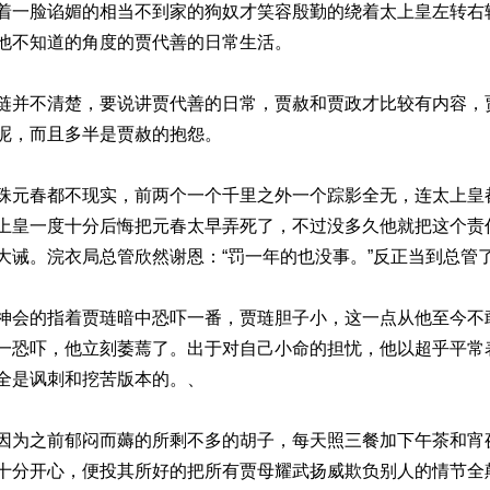
着一脸谄媚的相当不到家的狗奴才笑容殷勤的绕着太上皇左转右
他不知道的角度的贾代善的日常生活。
琏并不清楚，要说讲贾代善的日常，贾赦和贾政才比较有内容，
呢，而且多半是贾赦的抱怨。
珠元春都不现实，前两个一个千里之外一个踪影全无，连太上皇
上皇一度十分后悔把元春太早弄死了，不过没多久他就把这个责
大诫。浣衣局总管欣然谢恩：“罚一年的也没事。”反正当到总管
神会的指着贾琏暗中恐吓一番，贾琏胆子小，这一点从他至今不
一恐吓，他立刻萎蔫了。出于对自己小命的担忧，他以超乎平常
全是讽刺和挖苦版本的。、
因为之前郁闷而薅的所剩不多的胡子，每天照三餐加下午茶和宵
十分开心，便投其所好的把所有贾母耀武扬威欺负别人的情节全