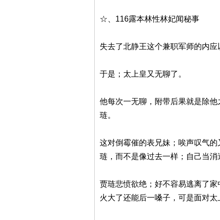
☆、116露本林性林妃闻秘事
失去了北静王这个兼职军师的内应
于是；太上皇又无聊了。
他每次一无聊，附带后果就是除他
琏。
这对倒霉催的表兄妹；唉声叹气的
琏，而不是像过去一样；自己当消
贾琏悲愤欲绝；好不容易逃离了家
火大了还能后一嗓子，可是面对太