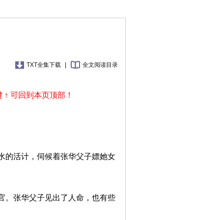
TXT全集下载
|
全文阅读目录
 ↑ 可回到本页顶部！
水的活计，伺候着张华父子嫖她女
官。张华父子见出了人命，也有些