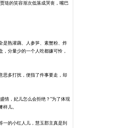
”贾琏的笑容渐次低落成哭丧，嘴巴
全是熟灌藕、人参笋、素蟹粉、炸
盒，分量少的一个人吃都嫌可怜，
意思多打扰，便指了件事要走，却
盛情，妃儿怎么会拒绝？”为了体现
餮样儿。
等一的小红人儿，慧玉郡主真是到