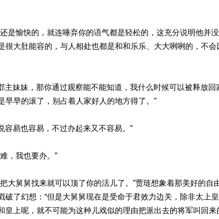
情还是愉快的，就连唾弃你的语气都是轻松的，这充分说明他并
是很大肚能容的，与人相处也都是和和乐乐、大大咧咧的，不会因
“郡主妹妹，那你通过观察能不能知道，我什么时候可以被释放回
是早早的滚了，别占着人家好人的地方得了。”
儿说容易也容易，不过办起来又不容易。”
难，我也要办。”
要把大舅舅找来就可以顶了你的活儿了。”贾琏想象着那美好的自
戳破了幻想：“但是大舅舅现在是受命于君效力边关，除非太上
和皇上呢，就不可能为这种儿戏似的理由把派出去的将军叫回来