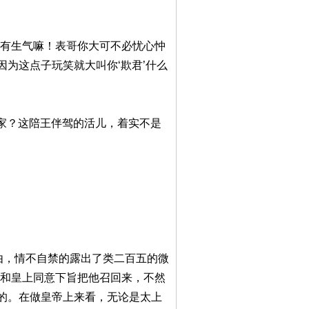
没有生气嘛！表哥你大可不必忧心忡
为这点子玩笑就大叫你‘欺君’什么
家？这陪王伴驾的活儿，着实不是
由，情不自禁的露出了类二百五的微
皇和皇上同意下旨把他召回来，不然
的。在做皇帝上来看，无论是太上