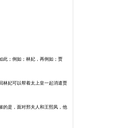
如此；例如；林妃，再例如；贾
回林妃可以帮着太上皇一起消遣贾
催的是，面对邢夫人和王熙凤，他