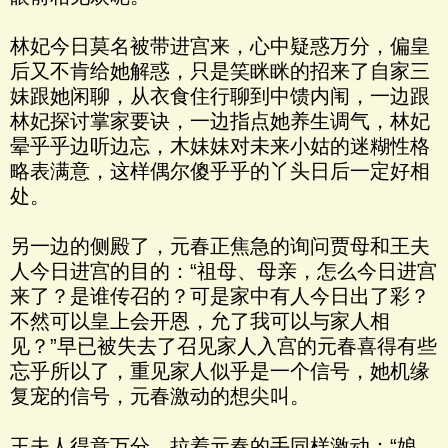
林妃今日莫名被带进宫来，心中疑惑万分，偏皇
后又不肯给她解惑，只是笑眯眯的招来了自家三
妹跟她闲聊，从衣食住行聊到中馈内闱，一边跟
林妃探讨掌家要诀，一边指点她养生调气，林妃
晕乎乎边听边忘，木妹妹对未来小姑的迷糊性格
略表满意，这样偶尔傻乎乎的丫头日后一定好相
处。
另一边的侧殿了，元春正焦急的询问贾母和王夫
人今日进宫的目的：“祖母、母亲，怎么今日进宫
来了？是谁传召的？可是家中有人今日出了彩？
不然可以皇上会开恩，允了我可以与家人相
见？”早已被失去了召见家人入宫的元春喜得有些
忘乎所以了，重见家人似乎是一个信号，她机缘
复宠的信号，元春激动的想尖叫。
王夫人得意万分，拉着元春的手同样激动：“娘