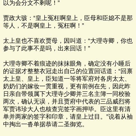
以为会分文不剩呢！”
贾政大骇：“皇上冤枉啊皇上，臣母和臣媳不是那
等人，不是啊皇上，冤枉啊！”
太上皇也不喜欢贾母，因叫道：“大理寺卿，你也
参与了此事不是吗，出来回话！”
大理寺卿不着痕迹的抹抹眼角，确定没有小睡后
的证据才整整衣冠走出自己的位置回话道：“回禀
太上皇、皇上，臣知道一等将军府对各房太太、
奶奶们的嫁妆一贯重视，更有前例在先，因此昨
日亲自带领属下大理寺少卿并三名主簿一同校验
两次，确认无误，并且贾府中代表的三品威烈将
军贾讳珍大人也核查完签字画押毕。臣这里有清
单并两家的签字和印章，请皇上过目。”说着从袖
中掏出一沓单据恭请二圣御览。