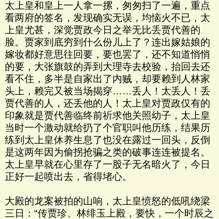
太上皇和皇上一人拿一摞，匆匆扫了一遍，重点
看两府的签名，发现确实无误，均恼火不已，太
上皇尤甚，深觉贾政今日之举无比丢贾代善的
脸。贾家到底穷到什么份儿上了？连出嫁姑娘的
嫁妆都好意思往回要，要也罢了，还不知道悄悄
的要，大张旗鼓的弄到大理寺去校验，抬回去还
看不住，多半是自家出了内贼，却要赖到人林家
头上，赖完又被当场揭穿……丢人！太丢人！丢
贾代善的人，还丢他的人！太上皇对贾政仅有的
印象就是贾代善临终前祈求他关照幼子，太上皇
当时一个激动就给扔了个官职叫他历练，结果历
练到太上皇休养生息了也没在露过一回头，反倒
是这两年因为偷拐抢骗之类的破事连连被提名。
太上皇早就在心里存了一股子无名暗火了，今日
正好一起喷出去，省得堵心。
大殿的龙案被拍的山响，太上皇愤怒的低吼绕梁
三日：“传贾珍、林绯玉上殿，要快，一个时辰之