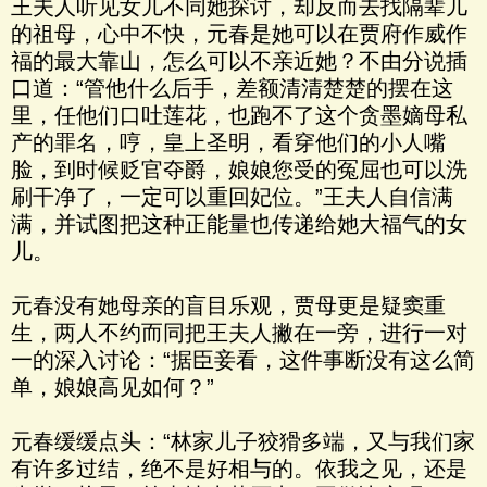
王夫人听见女儿不同她探讨，却反而去找隔辈儿
的祖母，心中不快，元春是她可以在贾府作威作
福的最大靠山，怎么可以不亲近她？不由分说插
口道：“管他什么后手，差额清清楚楚的摆在这
里，任他们口吐莲花，也跑不了这个贪墨嫡母私
产的罪名，哼，皇上圣明，看穿他们的小人嘴
脸，到时候贬官夺爵，娘娘您受的冤屈也可以洗
刷干净了，一定可以重回妃位。”王夫人自信满
满，并试图把这种正能量也传递给她大福气的女
儿。
元春没有她母亲的盲目乐观，贾母更是疑窦重
生，两人不约而同把王夫人撇在一旁，进行一对
一的深入讨论：“据臣妾看，这件事断没有这么简
单，娘娘高见如何？”
元春缓缓点头：“林家儿子狡猾多端，又与我们家
有许多过结，绝不是好相与的。依我之见，还是