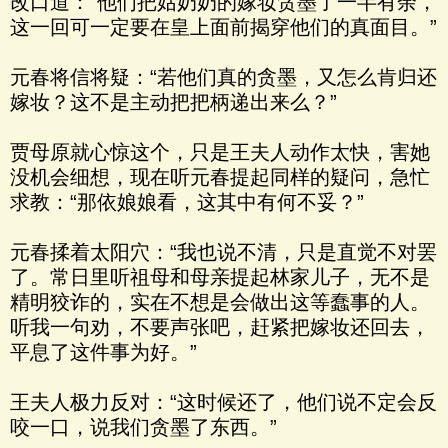
改口道：“他们把姑奶奶的嫁妆贪墨了一半有余，
这一回可一定要在皇上面前揭穿他们的真面目。”
元春将信将疑：“若他们真的贪墨，又怎么肯归还
嫁妆？这不是主动把把柄递出来么？”
贾母原就心惊这个，只是王夫人动作太快，害她
没机会细想，现在听元春提起同样的疑问，急忙
求教：“那依娘娘看，这其中有何不妥？”
元春揉着太阳穴：“我也说不清，只是直觉不对罢
了。常日里听祖母和母亲提起林家儿子，无不是
精明狡诈的，实在不想是会做出这等蠢事的人。
听我一句劝，不要声张吧，赶紧把嫁妆还回去，
平息了这件事为好。”
王夫人极力反对：“这时候还了，他们说不定会反
咬一口，说我们贪墨了东西。”