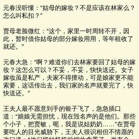
元春没听懂：“姑母的嫁妆？不是应该在林家么？
怎么叫私扣？”
贾母老脸微红：“这个，家里一时周转不开，因
此，暂时借你姑母的部分嫁妆用用，等年租收了
就还。”
元春大急：“啊？难道你们去林家要回了姑母的嫁
妆？这怎么可以？不妥，不妥，快快送还。女子
嫁妆虽是私产，夫家不得擅动，可是娘家更不能
索要，这话传出去，我们家的名声就要完了，快
快送还。”
王夫人最不愿意到手的银子飞了，急急插口
道：“娘娘无需担忧，现在毁名声的是他们。那些
个小子，把贾敏，呃，我是说姑奶奶……”在贾母
要吃人的目光威胁下，王夫人很识相但不情愿的