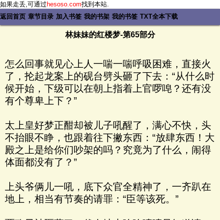
如果走丢,可通过
hesoso.com
找到本站.
返回首页
章节目录
加入书签
我的书架
我的书签
TXT全本下载
林妹妹的红楼梦-第65部分
怎么回事就见心上人一喘一喘呼吸困难，直接火
了，抡起龙案上的砚台劈头砸了下去：“从什么时
候开始，下级可以在朝上指着上官啰唣？还有没
有个尊卑上下？”
太上皇好梦正酣却被儿子吼醒了，满心不快，头
不抬眼不睁，也跟着往下撇东西：“放肆东西！大
殿之上是给你们吵架的吗？究竟为了什么，闹得
体面都没有了？”
上头爷俩儿一吼，底下众官全精神了，一齐趴在
地上，相当有节奏的请罪：“臣等该死。”