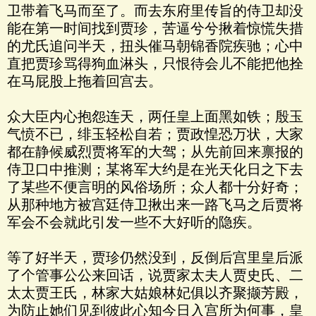
卫带着飞马而至了。而去东府里传旨的侍卫却没
能在第一时间找到贾珍，苦逼兮兮揪着惊慌失措
的尤氏追问半天，扭头催马朝锦香院疾驰；心中
直把贾珍骂得狗血淋头，只恨待会儿不能把他拴
在马屁股上拖着回宫去。
众大臣内心抱怨连天，两任皇上面黑如铁；殷玉
气愤不已，绯玉轻松自若；贾政惶恐万状，大家
都在静候威烈贾将军的大驾；从先前回来禀报的
侍卫口中推测；某将军大约是在光天化日之下去
了某些不便言明的风俗场所；众人都十分好奇；
从那种地方被宫廷侍卫揪出来一路飞马之后贾将
军会不会就此引发一些不大好听的隐疾。
等了好半天，贾珍仍然没到，反倒后宫里皇后派
了个管事公公来回话，说贾家太夫人贾史氏、二
太太贾王氏，林家大姑娘林妃俱以齐聚撷芳殿，
为防止她们见到彼此心知今日入宫所为何事，皇