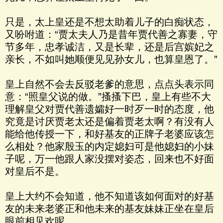
只是，太上皇还是不想太助着儿子的白痴状态，
又吩咐道：“贾太夫人乃是昔年贾代善之寡妻，守
节多年，忠孝诚洁，又是长辈，还是后宫嫔妃之
亲长，不如叫她顺便见见孙女儿，也算皇恩了。”
皇上自然不会去反驳老爹的意思，点点头表示同
意：“照皇父说的做。”搔搔下巴，皇上有些不大
理解皇父对贾代善遗孀好一时歹一时的态度，他
究竟是讨厌贾老太还是偏着贾老太啊？有没有人
能给他传授一下，和好基友的正牌子老婆应该怎
么相处？他家殷玉的内定媳妇可是他媳妇的小妹
子呢，万一他跟人家没摆对姿态，回来也不好面
对皇后不是。
皇上大约不会知道，他不知道该如何面对的好基
友的未来老婆正和他未来的基友妹妹正坐在皇后
眼前相见欢呢。