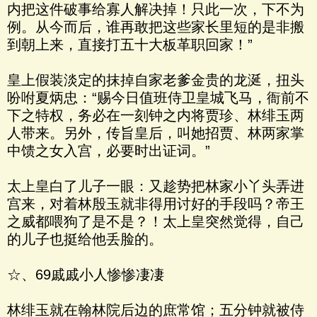
内把这件破事给寡人解决掉！只此一次，下不为
例。从今而后，谁再敢把这些家长里短的是非搬
到朝上来，直接打五十大板革职回家！”
皇上假装淡定的抹掉自家老爹金贵的龙涎，扭头
吩咐夏炳忠：“赐今日值班侍卫皇城飞马，衙前不
下之特权，务必在一刻钟之内将贾珍、林绯玉两
人带来。另外，传旨皇后，叫她招贾、林两家掌
中馈之女入宫，必要时出证词。”
太上皇白了儿子一眼：又趁势把林家小丫头弄进
宫来，对着林殷玉就非得用讨好的手段吗？帝王
之威都喂狗了是不是？！太上皇突然觉得，自己
的儿子也挺给他丢脸的。
☆、69戚戚小人惨惨凄凄
林绯玉就在翰林院后边的庶常馆；五分钟就被侍