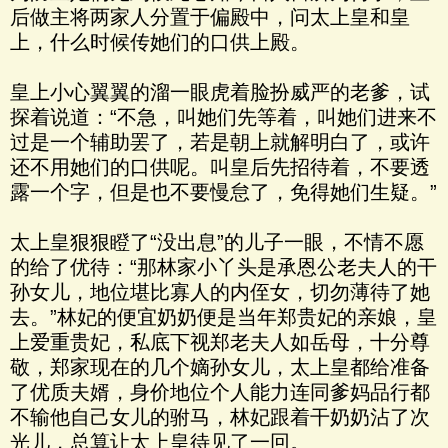
后做主将两家人分置于偏殿中，问太上皇和皇
上，什么时候传她们的口供上殿。
皇上小心翼翼的溜一眼虎着脸扮威严的老爹，试
探着说道：“不急，叫她们先等着，叫她们进来不
过是一个辅助罢了，若是朝上就解明白了，或许
还不用她们的口供呢。叫皇后先招待着，不要透
露一个字，但是也不要慢怠了，免得她们生疑。”
太上皇狠狠瞪了“没出息”的儿子一眼，不情不愿
的给了优待：“那林家小丫头是承恩公老夫人的干
孙女儿，地位堪比寡人的内侄女，切勿薄待了她
去。”林妃的便宜奶奶便是当年郑贵妃的亲娘，皇
上爱重贵妃，私底下视郑老夫人如岳母，十分尊
敬，郑家现在的几个嫡孙女儿，太上皇都给准备
了优质夫婿，身价地位个人能力连同爹妈品行都
不输他自己女儿的驸马，林妃跟着干奶奶沾了次
光儿，总算让太上皇待见了一回。