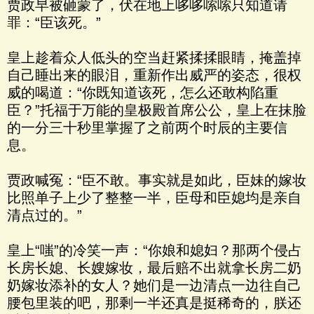
贾政早被砸蒙了，伏在地上哆哆嗦嗦只知道请
罪：“臣该死。”
皇上趁着众人低头的空当赶紧揉揉眼睛，掩盖掉
自己睡出来的眼泪，重新作出威严的姿态，很权
威的喝道：“你既知道该死，怎么还敢构陷重
臣？”托福于万能的皇极殿首席公公，皇上在抹脸
的一分三十秒里掌握了之前两个时辰的主要信
息。
贾政喊冤：“臣不敢。事实就是如此，臣妹的嫁妆
比照单子上少了整整一半，臣母和臣媳均是亲自
清点过的。”
皇上“嗤”的冷笑一声：“你娘和媳妇？那两个侵占
长房长媳、长嫂嫁妆，最后赔不出就拿长房二奶
奶嫁妆添补的女人？她们是一边清点一边往自己
腰包里装的吧，那剩一半还真是挺稀奇的，朕还