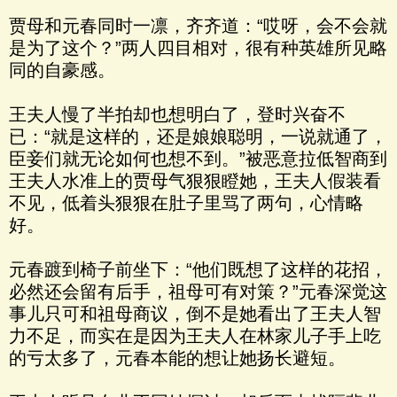
贾母和元春同时一凛，齐齐道：“哎呀，会不会就
是为了这个？”两人四目相对，很有种英雄所见略
同的自豪感。
王夫人慢了半拍却也想明白了，登时兴奋不
已：“就是这样的，还是娘娘聪明，一说就通了，
臣妾们就无论如何也想不到。”被恶意拉低智商到
王夫人水准上的贾母气狠狠瞪她，王夫人假装看
不见，低着头狠狠在肚子里骂了两句，心情略
好。
元春踱到椅子前坐下：“他们既想了这样的花招，
必然还会留有后手，祖母可有对策？”元春深觉这
事儿只可和祖母商议，倒不是她看出了王夫人智
力不足，而实在是因为王夫人在林家儿子手上吃
的亏太多了，元春本能的想让她扬长避短。