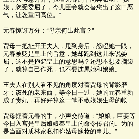
娘，您受委屈了，今儿臣妾就会替您出了这口恶
气，让您重回高位。”
元春惊讶万分：“母亲何出此言？”
贾母一把扯开王夫人，甩到身后，怒瞪她一眼，
元春被贬是皇上的旨意，她却跑到这儿来说委
屈，这不是抱怨皇上的意思吗？还想不想要脑袋
了，就算自己作死，也不要连累她和娘娘。
王夫人在别人看不见的角度对着贾母的背影磨
牙：该死的老东西，等今日一过，她的元春重新
成了贵妃，再好好算这一笔不敬娘娘生母的帐。
贾母握着元春的手，小声交待道：“娘娘，臣妾等
今日入宫是皇后娘娘奉皇上的命令传召的。为的
是当面对质林家私扣你姑母嫁妆的事儿。”