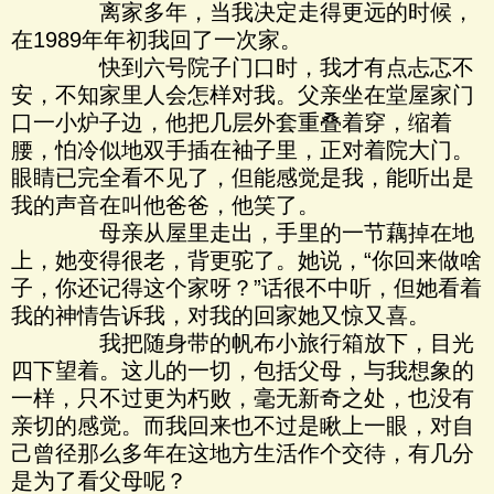
离家多年，当我决定走得更远的时候，
在1989年年初我回了一次家。
快到六号院子门口时，我才有点忐忑不
安，不知家里人会怎样对我。父亲坐在堂屋家门
口一小炉子边，他把几层外套重叠着穿，缩着
腰，怕冷似地双手插在袖子里，正对着院大门。
眼睛已完全看不见了，但能感觉是我，能听出是
我的声音在叫他爸爸，他笑了。
母亲从屋里走出，手里的一节藕掉在地
上，她变得很老，背更驼了。她说，“你回来做啥
子，你还记得这个家呀？”话很不中听，但她看着
我的神情告诉我，对我的回家她又惊又喜。
我把随身带的帆布小旅行箱放下，目光
四下望着。这儿的一切，包括父母，与我想象的
一样，只不过更为朽败，毫无新奇之处，也没有
亲切的感觉。而我回来也不过是瞅上一眼，对自
己曾径那么多年在这地方生活作个交待，有几分
是为了看父母呢？