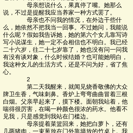
母亲想说什么，果真停了嘴。她那么
说，不过是提醒我应当养家一种方式罢了。
母亲也不问我的情况，在外边干些什
么，她依然不把我当一回事。不过她问，我能说
什么呢？假如我告诉她，她的第六个女儿靠写诗
写小说谋生，她一定不会相信也不明白。我已经
二十六岁，往二十七岁靠了，她也没有问一问我
有没有谈对象，什么时候结婚？也可能她明白，
我这种女儿的生活方式，还是不问为好，省了焦
心。
2
第二天我醒来，就闻见烧香敬佛的大众
牌卫生香，气味刺鼻。香炉上弯弯曲曲冒着三根
白烟。父亲早起来了，摸下楼。面朝我站着，他
喘得很厉害，在喝一种颜色很浓的药水。他看不
见我，只是感觉到我站在门槛边。
母亲提着菜篮回来，她把白萝卜，还有
几两猪肉，一束葱放在门外靠墙放的竹桌上。我