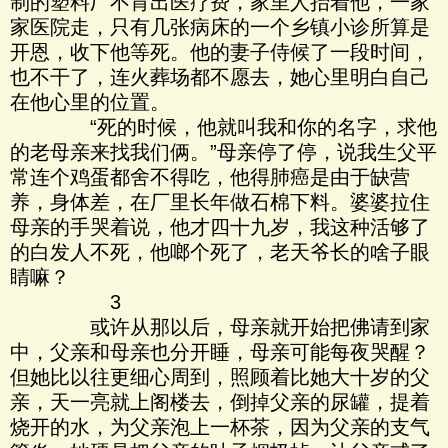
制的塑料厂不肯出医疗费，家里人抬着他，一家
家医院走，只有几张病床的一个乡镇小诊所算是
开恩，收下他等死。他的妻子侍候了一段时间，
也不干了，连火葬场都不愿去，她心里明白自己
在他心里的位置。
“死的时候，他就叫我和你的名字，求他
的老母亲来找我们俩。”母亲停了停，说我生父平
常连个鸡蛋都舍不得吃，他得肺癌是由于缺营
养，身体差，在厂里长年做石棉下料。婆婆拉住
母亲的手哭着说，他才四十九岁，我这种活够了
的白发人不死，他啷个死了，老天爷长的啥子眼
睛嘛？
3
或许从那以后，母亲就开始把佛请到家
中，父亲和母亲也分开睡，母亲可能每夜哭醒？
但她比以往更细心周到，照顾着比她大十岁的父
亲，天一亮就上阁楼去，倒掉父亲的尿罐，提着
烧开的水，为父亲泡上一杯茶，因为父亲的支气