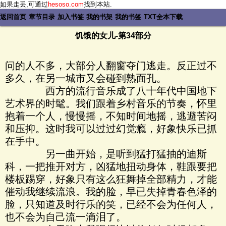
如果走丢,可通过
hesoso.com
找到本站.
返回首页
章节目录
加入书签
我的书架
我的书签
TXT全本下载
饥饿的女儿-第34部分
问的人不多，大部分人翻窗夺门逃走。反正过不
多久，在另一城市又会碰到熟面孔。
西方的流行音乐成了八十年代中国地下
艺术界的时髦。我们跟着乡村音乐的节奏，怀里
抱着一个人，慢慢摇，不知时间地摇，逃避苦闷
和压抑。这时我可以过过幻觉瘾，好象快乐已抓
在手中。
另一曲开始，是听到猛打猛抽的迪斯
科，一把推开对方，凶猛地扭动身体，鞋跟要把
楼板踢穿，好象只有这么狂舞掉全部精力，才能
催动我继续流浪。我的脸，早已失掉青春色泽的
脸，只知道及时行乐的笑，已经不会为任何人，
也不会为自己流一滴泪了。