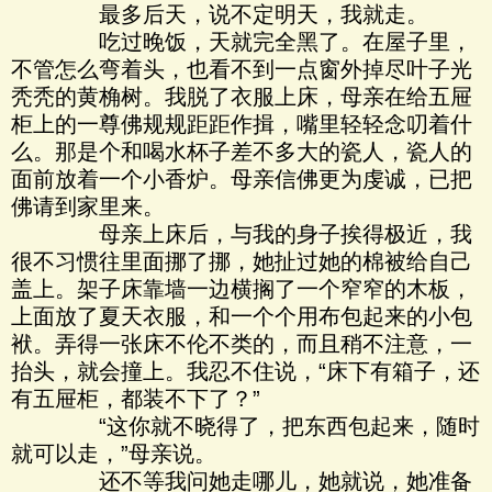
最多后天，说不定明天，我就走。
吃过晚饭，天就完全黑了。在屋子里，
不管怎么弯着头，也看不到一点窗外掉尽叶子光
秃秃的黄桷树。我脱了衣服上床，母亲在给五屉
柜上的一尊佛规规距距作揖，嘴里轻轻念叨着什
么。那是个和喝水杯子差不多大的瓷人，瓷人的
面前放着一个小香炉。母亲信佛更为虔诚，已把
佛请到家里来。
母亲上床后，与我的身子挨得极近，我
很不习惯往里面挪了挪，她扯过她的棉被给自己
盖上。架子床靠墙一边横搁了一个窄窄的木板，
上面放了夏天衣服，和一个个用布包起来的小包
袱。弄得一张床不伦不类的，而且稍不注意，一
抬头，就会撞上。我忍不住说，“床下有箱子，还
有五屉柜，都装不下了？”
“这你就不晓得了，把东西包起来，随时
就可以走，”母亲说。
还不等我问她走哪儿，她就说，她准备