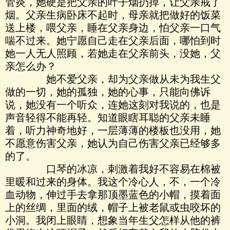
管炎，她硬是把父亲的叶子烟扔掉，让父亲戒了
烟。父亲生病卧床不起时，母亲就把做好的饭菜
送上楼，喂父亲，睡在父亲身边，怕父亲一口气
喘不过来。她宁愿自己走在父亲后面，哪怕到时
她一人无人照顾，若她走在父亲前头，没她，父
亲怎么办？
她不爱父亲，却为父亲做从未为我生父
做的一切，她的孤独，她的心事，只能向佛诉
说，她没有一个听众，连她这刻对我说的，也是
声音轻得不能再轻。知道眼瞎耳聪的父亲未睡
着，听力神奇地好，一层薄薄的楼板也没用，她
不愿意伤害父亲，她认为自己伤害父亲已经够多
的了。
口琴的冰凉，刺激着我好不容易在棉被
里暖和过来的身体。我这个冷心人，不，一个冷
血动物，伸过手去拿那顶墨蓝色的小帽，摸着面
上的丝绸，里面的绒，帽子上被老鼠或虫咬坏的
小洞。我闭上眼睛，想象当年生父怎样从他的裤