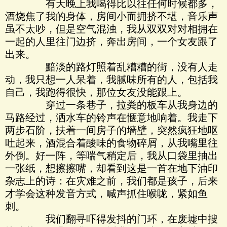
有天晚上我喝得比以往任何时候都多，
酒烧焦了我的身体，房间小而拥挤不堪，音乐声
虽不太吵，但是空气混浊，我从双双对对相拥在
一起的人里往门边挤，奔出房间，一个女友跟了
出来。
黯淡的路灯照着乱糟糟的街，没有人走
动，我只想一人呆着，我腻味所有的人，包括我
自己，我跑得很快，那位女友没能跟上。
穿过一条巷子，拉粪的板车从我身边的
马路经过，洒水车的铃声在惬意地响着。我走下
两步石阶，扶着一间房子的墙壁，突然疯狂地呕
吐起来，酒混合着酸味的食物碎屑，从我嘴里往
外倒。好一阵，等喘气稍定后，我从口袋里抽出
一张纸，想擦擦嘴，却看到这是一首在地下油印
杂志上的诗：在灾难之前，我们都是孩子，后来
才学会这种发音方式，喊声抓住喉咙，紧如鱼
刺。
我们翻寻吓得发抖的门环，在废墟中搜