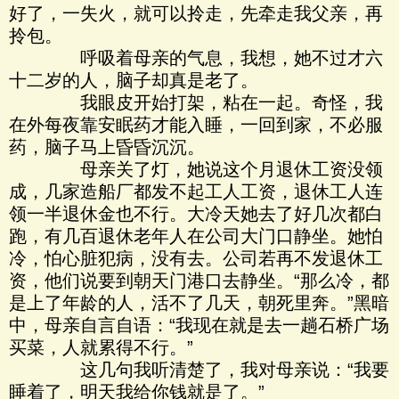
好了，一失火，就可以拎走，先牵走我父亲，再
拎包。
呼吸着母亲的气息，我想，她不过才六
十二岁的人，脑子却真是老了。
我眼皮开始打架，粘在一起。奇怪，我
在外每夜靠安眠药才能入睡，一回到家，不必服
药，脑子马上昏昏沉沉。
母亲关了灯，她说这个月退休工资没领
成，几家造船厂都发不起工人工资，退休工人连
领一半退休金也不行。大冷天她去了好几次都白
跑，有几百退休老年人在公司大门口静坐。她怕
冷，怕心脏犯病，没有去。公司若再不发退休工
资，他们说要到朝天门港口去静坐。“那么冷，都
是上了年龄的人，活不了几天，朝死里奔。”黑暗
中，母亲自言自语：“我现在就是去一趟石桥广场
买菜，人就累得不行。”
这几句我听清楚了，我对母亲说：“我要
睡着了，明天我给你钱就是了。”