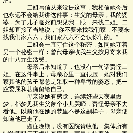
泪。
二姐写信从来没提这事，我相信她今后
也永远不会给我讲这件事：生父的母亲，我的婆
婆，为了儿子临死前想见我一眼，来找二姐。二
姐却直接了当地说，“你不要来找我们家，不要来
找我们家六六，我们家六六不会认你们的。”
二姐会一直守住这个秘密，如同她守着
另一个秘密一样：曾代母亲收我生父按月寄来我
的十八元生活费。
母亲后来知道了，也没有一句话责怪二
姐。在这件事上，母亲心里一直很虚，她对我们
家其他的孩子都总是采取一种卑微的姿态，把一
腔委屈和悲痛留给自己。
母亲说她有感觉，连续好些天夜里做
梦，都梦见我生父象个小儿哭啼，责怪母亲不去
看他。以前他在她的梦里不是这副样子，母亲便
知道他已走了。
癌症晚期，没有医院肯收他，集体所有