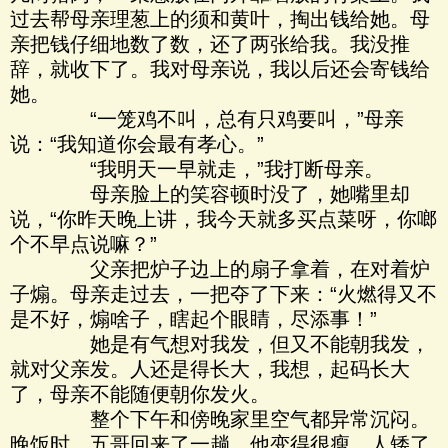
过去帮母亲理葱上的须和黄叶，掏出钱给她。母
亲把钱仔细地数了数，还了两张给我。我没推
辞，就收下了。我对母亲说，我以后还会寄钱给
她。
“一笼鸡不叫，总有只鸡要叫，”母亲
说：“我知道你会最有孝心。”
“我明天一早就走，”我打断母亲。
母亲脸上的笑容顿时没了，她嘴里却
说，“你昨天晚上讲，我今天就多买点菜呀，你啷
个不早点说嘛？”
父亲把炉子边上的扇子拿着，在对着炉
子煽。母亲走过去，一把夺了下来：“火燃得又不
是不好，煽啥子，瞎起个眼睛，尽添事！”
她是有气想对我发，但又不能朝我发，
就对父亲发。人还是得长大，我想，起码长大
了，母亲不能随便朝你发火。
整个下午和傍晚家里空气都异常沉闷。
晚饭时，五哥回来了一趟，他变得很瘦，人矮了