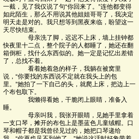
一截，见了我仅说了句“你回来了。”连他都变得
如此陌生，那么不用说其他姐姐哥哥了，我决定
明天走是对的。我只想等到黑夜来临，盼望这一
天尽快结束。
母亲洗了脚，迟迟不上床，墙上挂钟都
快夜里十二点，整个院子的人都睡了，她还在翻
箱倒柜，找什么东西似的。她一定是记忆出差错
了，总找不着。
看着她着急的样子，我躺在被窝里
说，“你要找的东西说不定就在我头上的包
里。”她拍了一下自己的头，就爬上床，把边上一
个布包取下。
我懒得看她，干脆闭上眼睛，准备入
睡。
母亲叫我，我张开眼睛，见她手里拿着
一支口琴，摊开的布包上是墨蓝色儿童绒帽。口
琴和帽子都是我曾径见过的，她把口琴递给
我。“你再也见不到他了，”她说这话时好象带着