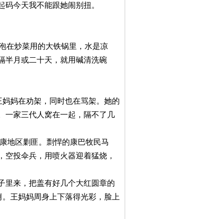
码今天我不能跟她闹别扭。
泡在炒菜用的大铁锅里，水是凉
隔半月或二十天，就用碱清洗碗
妈妈在劝架，同时也在骂架。她的
。一家三代人窝在一起，隔不了几
康地区剿匪。剽悍的康巴牧民马
，空投伞兵，用喷火器迎着猛烧，
里来，把盖有好几个大红圆章的
侧。王妈妈周身上下落得光彩，脸上