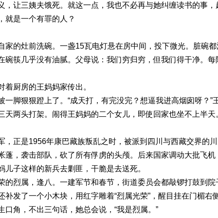
三姨夫饿死。就这一点，我也不必再与她纠缠读书的事，起
就是一个有罪的人？
灶前洗碗。一盏15瓦电灯悬在房中间，投下微光。脏碗都
在碗筷几乎没有油腻。父母说：我们穷归穷，但我们得干净。每
厨房的王妈妈家传出。
狠狠蹬上了。“成天打，有完没完？想逼我进高烟囱呀？”王
三天两头打架。闹得王妈妈的二个女儿，即使回家也坐不上半天
是1956年康巴藏族叛乱之时，被派到四川与西藏交界的川
帐蓬，袭击部队，砍了所有俘虏的头颅。后来国家调动大批飞机
妈儿子这样的新兵去剿匪，干脆是去送死。
属，逢八。一建军节和春节，街道委员会都敲锣打鼓到院子
还补发了一个小木块，用红字雕着“烈属光荣”，醒目挂在门楣右
生口角，不出三句话，她总会说，“我是烈属。”