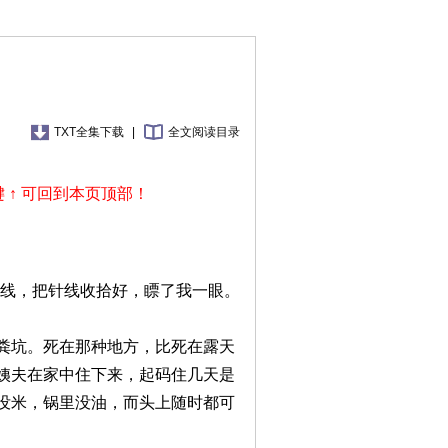
TXT全集下载
|
全文阅读目录
 ↑ 可回到本页顶部！
断线，把针线收拾好，瞟了我一眼。
坑。死在那种地方，比死在露天
姨夫在家中住下来，起码住几天是
没米，锅里没油，而头上随时都可