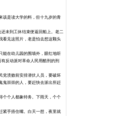
该是读大学的料，但十九岁的青
还未到工休结束便返回船上。老二
我看见这照片，老是怕去想这颗头
能在幼儿园的围墙外，眼红地听
面有反动派对革命人民用酷刑的刑
。
党溃败前安排潜伏人员，要破坏
鬼鬼崇崇的人，要赶快去派出所赶
个个人都象特务。下雨天，个个
紧手捂住嘴。白天一想，夜里就