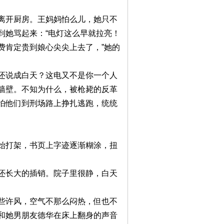
开厨房。王妈妈怕么儿，她只不
到她骂起来：“电灯这么早就拉亮！
费肯定贵到娘心尖尖上去了，”她的
说成白天？这电又不是你一个人
墙壁。不知为什么，被枪毙的反革
怕他们到刑场路上挣扎逃跑，统统
打架，书页上字迹逐渐糊涂，扭
长大的插销。院子里很静，白天
许风，空气不那么闷热，但也不
和她男朋友德华在床上翻身的声音