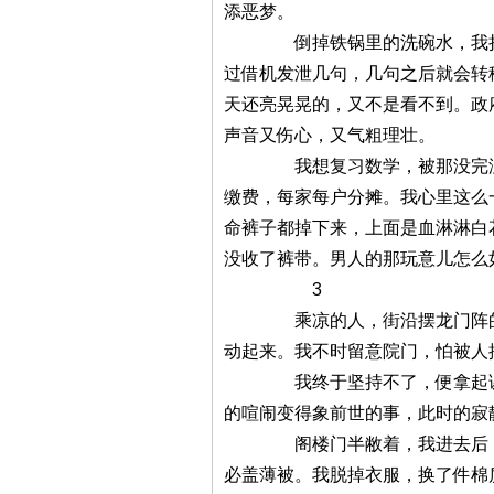
添恶梦。
倒掉铁锅里的洗碗水，我把铁锅
过借机发泄几句，几句之后就会转
天还亮晃晃的，又不是看不到。政
声音又伤心，又气粗理壮。
我想复习数学，被那没完没了的
缴费，每家每户分摊。我心里这么
命裤子都掉下来，上面是血淋淋白
没收了裤带。男人的那玩意儿怎么
3
乘凉的人，街沿摆龙门阵的人，
动起来。我不时留意院门，怕被人
我终于坚持不了，便拿起课本，
的喧闹变得象前世的事，此时的寂
阁楼门半敝着，我进去后，关上
必盖薄被。我脱掉衣服，换了件棉