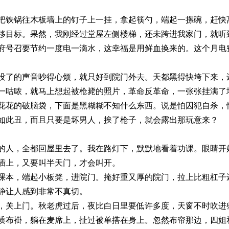
往木板墙上的钉子上一挂，拿起筷勺，端起一摞碗，赶快离
移目标。果然，我刚经过堂屋左侧楼梯，还未跨进我家门，就听
府号召要节约一度电一滴水，这幸福是用鲜血换来的。这个月电
声音吵得心烦，就只好到院门外去。天都黑得快垮下来，还
一咕哝，就马上想起被枪毙的照片，革命反革命，一张张挂满了
花花的破脑袋，下面是黑糊糊不知什么东西。说是怕囚犯自杀，
如此丑，而且只要是坏男人，挨了枪子，就会露出那玩意来？
全都回屋里去了。我在路灯下，默默地看着功课。眼睛开始
插上，又要叫半天门，才会叫开。
端起小板凳，进院门。掩好重又厚的院门，拉上比粗杠子还
静让人感到非常不真切。
门。秋老虎过后，夜比白日里要低许多度，天窗不时吹进些
质布褂，躺在麦席上，扯过被单搭在身上。忽然布帘那边，四姐