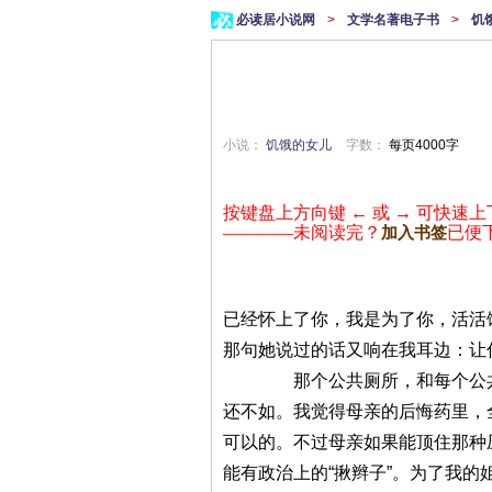
必读居小说网
>
文学名著电子书
>
饥
小说：
饥饿的女儿
字数：
每页4000字
按键盘上方向键 ← 或 → 可快速上
————未阅读完？
已便
加入书签
已经怀上了你，我是为了你，活活
那句她说过的话又响在我耳边：让
那个公共厕所，和每个公共厕所
还不如。我觉得母亲的后悔药里，
可以的。不过母亲如果能顶住那种
能有政治上的“揪辫子”。为了我