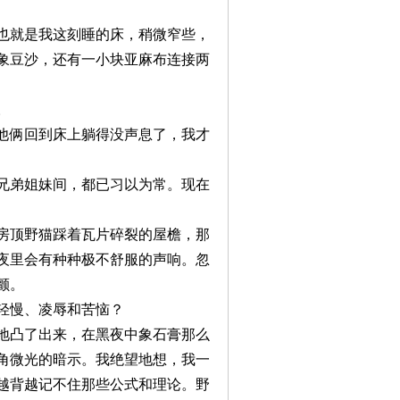
就是我这刻睡的床，稍微窄些，
象豆沙，还有一小块亚麻布连接两
。
俩回到床上躺得没声息了，我才
弟姐妹间，都已习以为常。现在
顶野猫踩着瓦片碎裂的屋檐，那
夜里会有种种极不舒服的声响。忽
颤。
轻慢、凌辱和苦恼？
凸了出来，在黑夜中象石膏那么
角微光的暗示。我绝望地想，我一
越背越记不住那些公式和理论。野