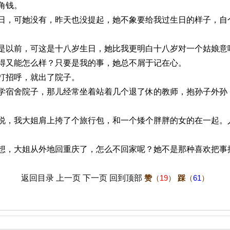
角钱。
她没有，昨天也没提起，她不象要给我过生日的样子，自个
，可这是十八岁生日，她比我更明白十八岁对一个姑娘意味
得又能怎么样？只要是我的事，她总不屑于记在心。
招呼，就出了院子。
院子，那儿经常坐着站着几个退了休的教师，抱孙子外孙，
大姐肩上挎了个旅行包，和一个矮个胖胖的女的在一起。人
姐从外地回重庆了，怎么不回家呢？她不是那种喜欢把事搞
返回目录
上一页
下一页
回到顶部
赞
（
19
）
踩
（
61
）