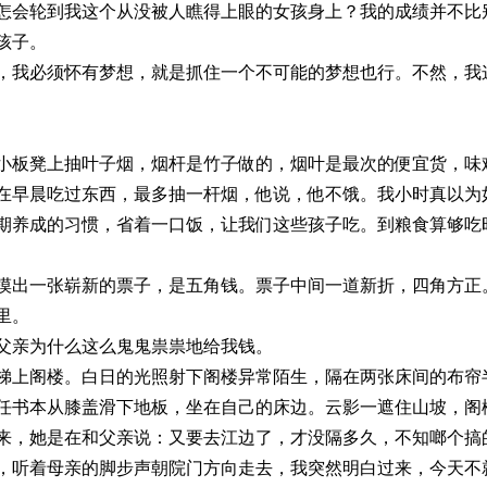
怎会轮到我这个从没被人瞧得上眼的女孩身上？我的成绩并不比
孩子。
须怀有梦想，就是抓住一个不可能的梦想也行。不然，我这
上抽叶子烟，烟杆是竹子做的，烟叶是最次的便宜货，味难
在早晨吃过东西，最多抽一杆烟，他说，他不饿。我小时真以为
期养成的习惯，省着一口饭，让我们这些孩子吃。到粮食算够吃
张崭新的票子，是五角钱。票子中间一道新折，四角方正。
里。
为什么这么鬼鬼祟祟地给我钱。
楼。白日的光照射下阁楼异常陌生，隔在两张床间的布帘半
任书本从膝盖滑下地板，坐在自己的床边。云影一遮住山坡，阁
是在和父亲说：又要去江边了，才没隔多久，不知啷个搞的
母亲的脚步声朝院门方向走去，我突然明白过来，今天不就是