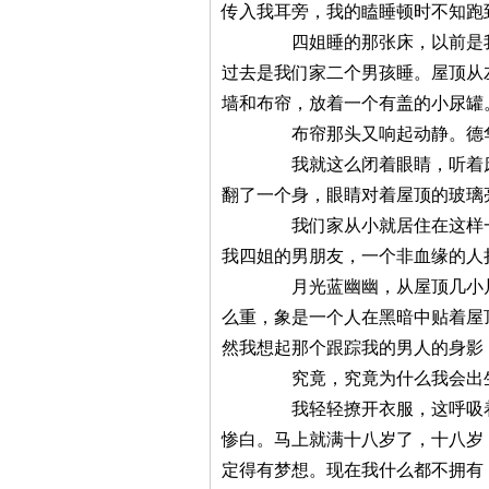
传入我耳旁，我的瞌睡顿时不知跑
四姐睡的那张床，以前是我们家
过去是我们家二个男孩睡。屋顶从
墙和布帘，放着一个有盖的小尿罐
布帘那头又响起动静。德华掀
我就这么闭着眼睛，听着床那边
翻了一个身，眼睛对着屋顶的玻璃
我们家从小就居住在这样一个男
我四姐的男朋友，一个非血缘的人
月光蓝幽幽，从屋顶几小片玻璃
么重，象是一个人在黑暗中贴着屋
然我想起那个跟踪我的男人的身影
究竟，究竟为什么我会出生到这
我轻轻撩开衣服，这呼吸着的身
惨白。马上就满十八岁了，十八岁
定得有梦想。现在我什么都不拥有