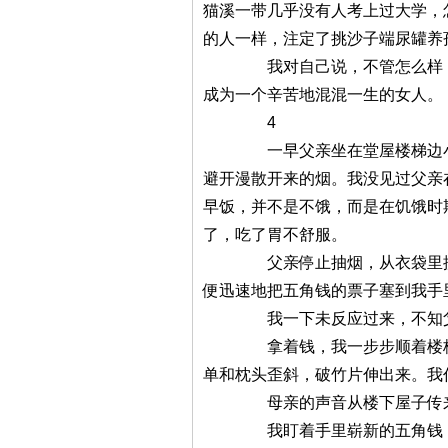
猫溪一带几乎没有人考上过大学，
的人一样，注定了挑沙子端尿罐养
我对自己说，不管怎么样，我必
成为一个辛苦地混混一生的女人。
4
一早父亲坐在堂屋楼梯边小板凳
避开漫散开来的烟。我没见过父亲
早饭，并不是不饿，而是在饥饿时
了，吃了胃不舒服。
父亲停止抽烟，从衣袋里摸出一
便迅速地把五角钱的票子塞到我手
我一下未反应过来，不知父亲
拿着钱，我一步步顺着楼梯上阁
单和枕头歪斜，破竹片伸出来。我
母亲的声音从楼下屋子传来，她
我盯着手里崭新的五角钱，听着