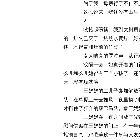
为了我，母亲行了不仁不义，让
这么说来，我还没有出生，
2
收拾起碗筷，我到大厨房自家的
的，炉火已灭了，烧热水费煤，好
筷，木锅盖和灶前的竹桌子。
女人响亮的哭泣声，从正对着
没隔一会，她家开着的门被一脚
么儿和么儿媳都有三个小孩了，还
天，就有场戏演。
王妈妈的二儿子参加解放军，正
队，在草原上来去如风。夜里摸了
才挡住了狂奔的康巴马队。象王妈
王妈妈在一夜之间成了光荣的烈
慰问信贴在王妈妈的门上。有一年
堆满喜气。鸡毛蒜皮一件事与人发