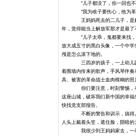
“儿子都没了，你一回也不伤心
“我为啥子要伤心，他为革命没
王妈妈死去的二儿子，是她四个
年，觉得能当上解放军那才是最了
“儿子太乖，鬼都要来找，”工
放大成五寸的黑白头像，一个中学
颅是怎么滚下地的。
三四岁的孩子，一上幼儿园就得
着围墙内传来的歌声，手风琴伴奏
具、被害的革命战士血肉模糊的照
你们要注意，时刻警惕，有很多
这座山城，破坏我们新中国的幸福
快找党支部报告。
不断的警告和训示，搞得几岁的
人头上戴着头笠，遮住脸，阴暗的
我很少到王妈妈家去，一看到她