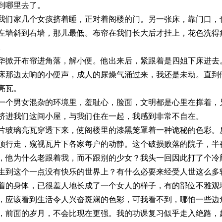
到哪里去了。
几个女孩挤着睡，正对着阁楼的门。另一张床，靠门口，也
左墙斜到右墙，那儿最低。布帘在我们长大后才挂上，花色洗得
。
开布帘进角落，解小便。他出来后，紧跟着是四姐下床进去
太响的小便声，成人的尿燥气涌过来，我还是未动。直到他
亮瓦。
女混杂的环境里，羞耻心，脸面，文明都是心里在撑着，兄
挤进我们这间小屋，与我们住在一起，我感到非常不自在。
亮瓦穿透下来，使阁楼里的漆黑笼罩着一种诡秘的色彩。房
顶行走，窥视瓦片下各家每户的动静。这个破损败落的院子，半
，他为什么老跟着我，而不跟别的少女？我头一回因此打了个冷
个一点没有快乐的世界上？有什么必要来经受人世这么多
体，已很羞人地长成了一个女人的样子，有的部位不雅观地
，应该看到生活令人兴奋斑斓的色彩，可我看不到，哪怕一些边
，前面的岁月，不会比现在更强。我的功课复习似乎走入绝路，