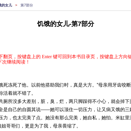
饿的女儿
>
第7部分
饥饿的女儿-第7部分
下翻页，按键盘上的 Enter 键可回到本书目录页，按键盘上方向键
下次继续阅读！
饿死冻死了他。以前他搭助我们时，真是大方。”母亲用牙齿咬
你活着就不错了。
没多大差别，脏，臭，烂，两只脚踩得不小心，就会掉下粪
全是自己的自圆其说——她可以顶住一切压力，让又病又饿的三
压力，也太完美了点。她没有那么完美，她自私，她怕。米缸里
的姐姐哥哥们，更是为了我，母亲畏缩了。