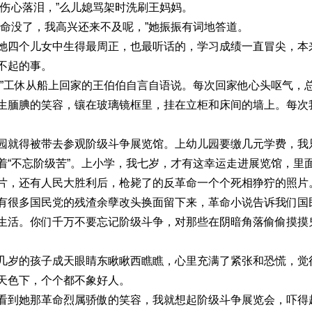
落泪，”么儿媳骂架时洗刷王妈妈。
了，我高兴还来不及呢，”她振振有词地答道。
儿女中生得最周正，也最听话的，学习成绩一直冒尖，本来
不起的事。
休从船上回家的王伯伯自言自语说。每次回家他心头呕气，总
生腼腆的笑容，镶在玻璃镜框里，挂在立柜和床间的墙上。每次
被带去参观阶级斗争展览馆。上幼儿园要缴几元学费，我只
着“不忘阶级苦”。上小学，我七岁，才有这幸运走进展览馆，里
片，还有人民大胜利后，枪毙了的反革命一个个死相狰狞的照片
国民党的残渣余孽改头换面留下来，革命小说告诉我们国民
生活。你们千万不要忘记阶级斗争，对那些在阴暗角落偷偷摸摸
孩子成天眼睛东瞅瞅西瞧瞧，心里充满了紧张和恐慌，觉得
天色下，个个都不象好人。
那革命烈属骄傲的笑容，我就想起阶级斗争展览会，吓得赶