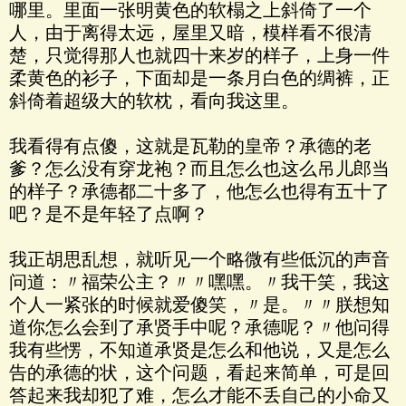
哪里。里面一张明黄色的软榻之上斜倚了一个
人，由于离得太远，屋里又暗，模样看不很清
楚，只觉得那人也就四十来岁的样子，上身一件
柔黄色的衫子，下面却是一条月白色的绸裤，正
斜倚着超级大的软枕，看向我这里。
我看得有点傻，这就是瓦勒的皇帝？承德的老
爹？怎么没有穿龙袍？而且怎么也这么吊儿郎当
的样子？承德都二十多了，他怎么也得有五十了
吧？是不是年轻了点啊？
我正胡思乱想，就听见一个略微有些低沉的声音
问道：〃福荣公主？〃〃嘿嘿。〃我干笑，我这
个人一紧张的时候就爱傻笑，〃是。〃〃朕想知
道你怎么会到了承贤手中呢？承德呢？〃他问得
我有些愣，不知道承贤是怎么和他说，又是怎么
告的承德的状，这个问题，看起来简单，可是回
答起来我却犯了难，怎么才能不丢自己的小命又