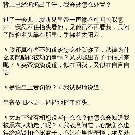
背上已经渐渐出了汗，我会被怎么处置？
过了一会儿，就听见皇帝一声微不可闻的叹息
声。我忍不住抬头看他，见他已不再看我，只闭
了眼仰着头靠在那里，手揉着太阳穴。
〃朕还真有些不知道该怎么处置你了，承德为什
么要隐瞒你被劫的事情？又从哪里弄了个假的来
呢？〃英帝淡淡说道，似在问我，又似在自言自
语。
〃是怕皇上责罚他？〃我试探地说道。
皇帝依旧不语，轻轻地摇了摇头。
〃大殿下没有和您说些什么么？他怎么会知道我
被黑衣人劫走了呢？〃我故意问道，心想怎么也
得给承贤扣个屎盆子，不过心里也奇怪，承贤既