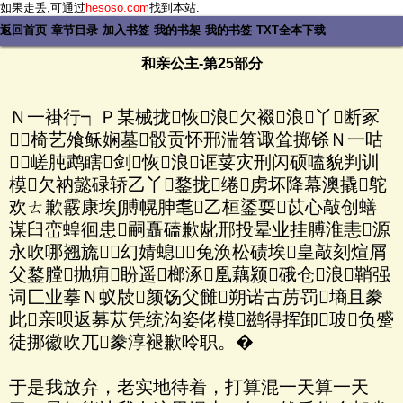
如果走丢,可通过
hesoso.com
找到本站.
返回首页
章节目录
加入书签
我的书架
我的书签
TXT全本下载
和亲公主-第25部分
Ｎ一褂行┑Ｐ某械拢恢浪欠裰浪丫断冢
椅艺飧稣娴墓骰贡怀邢湍笤诹耸掷铩Ｎ一咕
；嵯肫鹉瞎剑恢浪诓荽灾刑闪硕嗑貌判训
模欠衲懿碌轿乙丫鍪拢绻虏坏降幕澳撬鸵
欢ㄊ歉霰康埃∫膊幌胂耄乙桓鋈耍苡心敲创蟮
谋臼峦蝗徊患嗣矗磕歉龀邢投晕业挂膊淮恚源
永吹哪翘旒幻婧螅兔涣松碛埃皇敲刻煊屑
父鍪膛抛痈盼遥榔涿凰藕颍硪仓浪鞘强
词匚业摹Ｎ蚁牍颜饧父雠朔诺古苈罚墒且豢
此亲呗返募苁凭统沟姿佬模鹚得挥卸玻负蹙
徒挪徽吹兀豢淳褪歉呤职。�
于是我放弃，老实地待着，打算混一天算一天