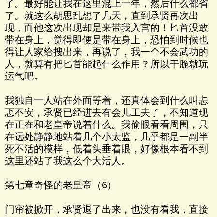
了。最好能让我在这里混上一年，然后什么都省
了。就这么胡思乱想了几天，直到承贤再次出
现，而他这次出现却是来带我入宫的！匕首没敢
带在身上，觉得即便是带在身上，恐怕到时候也
得让人家给搜出来，再说了，我一个不会武功的
人，就算有把匕首能起什么作用？所以干脆就玩
运气吧。
我独自一人站在外面等着，还真体会到什么叫忐
忑不安，承贤已经进去有会儿工夫了，不知道现
在正在和老皇帝说着什么。我偷眼看看周围，只
在远处静静地站着几个小太监，几乎都是一副半
死不活的模样，低着头垂着眼，好像根本看不到
这里还站了我这么个大活人。
第七章奇怪的老皇帝（6）
门帘被掀开，承贤退了出来，也没有看我，直接