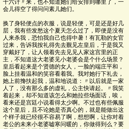
十六计〃来，也不知道她们给安排到哪里了，一
会儿得空了得问问素儿她们。
换了身轻便点的衣服，说是轻便，可是还是好几
层，我有些发愁这个夏天怎么过了，即便是没有
人来杀我，恐怕我自己也得中暑！有瓦勒的女官
过来，告诉我按礼得先去觐见左皇后，于是我又
穿戴好了，让人领着先去见见人家这宫里的正
主，不知道这大老婆见小老婆会是个什么场景？
皇后看起来是个贤德的女人，一脸的端庄平和，
脸上挂着温和的笑容看着我。我对她行下礼去，
她上前搀扶起我，温和地说道：〃以后就是一家
人了，没有那么多的虚礼，公主快请起。〃我笑
着起来，却不知道该怎么和她拉些场面话，唉，
看来还是宫廷小说看得太少啊。不过也有些佩服
这个皇后，且不论她是否真心的，就是能做出这
个样子就已经很不容易了啊，想想啊，让你对着
老公的未来小老婆嘘寒问暖的，你做得到么？要