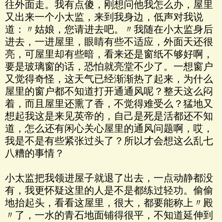
往外面走。我有点傻，刚想问他我怎么办，屋里
又出来一个小太监，来到我身边，低声对我说
道：〃姑娘，您请进去吧。〃我随在小太监身后
进去，一进屋里，眼睛有些不适应，外面天还很
亮，可屋里却有些暗，看来还是窗纸不够好啊，
要是玻璃窗的话，恐怕就亮堂不少了。一想窗户
又觉得奇怪，这天气已经渐渐热了起来，为什么
屋里的窗户都不知道打开通通风呢？整天这么闷
着，而且屋里还熏了香，不觉得难受么？猛地又
想起我这是来见英帝的，自己是死是活都还不知
道，怎么还有闲心关心屋里的通风问题啊，哎，
我是不是有些紧张过头了？所以才会想这么乱七
八糟的事情？
小太监把我领进屋子就退了出去，一点动静都没
有，我更怀疑这里的人是不是都练过轻功。偷偷
地抬起头，看看这屋里，很大，都要能称上〃殿
〃了，一水的青石地面铺得很平，不知道延伸到