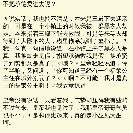
不把承德卖进去呢？
〃说实话，我也搞不清楚，本来是三殿下去迎亲
的，可是在一个小镇上的时候我被一群黑衣人劫
走。本来指着三殿下能去救我，可是等来等去却
等到了大殿下的人，糊里糊涂就到了繁都了。〃
我一句真一句假地说道。在小镇上来了黑衣人是
真，我被劫走是假，指望承德救我是假，被承贤
弄到繁都又是真了。〃哦？〃皇帝轻轻说道，停
了半晌，又问道，〃你可知道已经有一个福荣公
主住在城外别院了？〃〃啊？不可能！我才是真
正的福荣公主啊！〃我故意惊道。
皇帝没有说话，只看着我，气势却压得我有些喘
不过气来。皇帝我也见过了，我那皇帝哥哥气势
也不小，可是和他比起来，真的是小巫见大巫
啊。