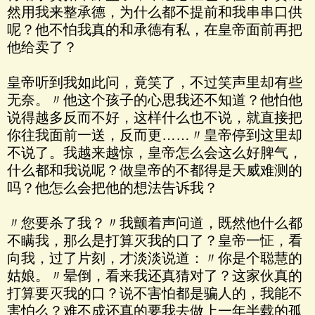
然用我来整承德，为什么都不提前和我串串口供
呢？他不怕我真的和承德有私，在皇帝面前再把
他给卖了？
皇帝听到我如此问，竟笑了，不过笑声里却有些
无奈。〃他这个孩子的心思我还不知道？他怕他
说得越多反而不好，这样什么也不说，就直接把
你往我面前一送，反而更……〃皇帝停到这里却
不说了。我越来越惊，皇帝怎么会这么好脾气，
什么都和我说呢？做皇帝的不都得是天威难测的
吗？他怎么会把他的想法告诉我？
〃您要杀了我？〃我颤着声问道，既然他什么都
不瞒我，那么是打算灭我的口了？皇帝一怔，看
向我，过了片刻，才淡淡说道：〃你是个聪慧的
姑娘。〃晕倒，看来我还真猜对了？这家伙真的
打算要灭我的口？说不害怕都是骗人的，我能不
害怕么？难不成还真的要我去做上一年半载的孤