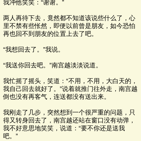
我冲他笑笑：“谢谢。”
两人再待下去，竟然都不知道该说些什么了，心
里不禁有些怅然，即便以前曾是朋友，如今恐怕
再也回不到朋友的位置上去了吧。
“我想回去了。”我说。
“我送你回去吧。”南宫越淡淡说道。
我忙摇了摇头，笑道：“不用，不用，大白天的，
我自己回去就好了。”说着就推门往外走，南宫越
倒也没有再客气，连送都没有送出来。
我刚走了几步，突然想到一个很严重的问题，只
得又转身回去了，南宫越还站在窗口没有动弹，
我不好意思地笑笑，说道：“要不你还是送我
吧。”