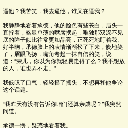
逼他？我苦笑，我去逼他，谁又在逼我？
我静静地看着承德，他的脸色有些苍白，眉头一
直拧着，略显单薄的嘴唇抿起，唯独那双深不见
底的眸子似比往常更加晶亮，正死死地盯着我。
好半晌，承德脸上的表情渐渐松了下来，倏地笑
了，眉眼飞扬，嘴角弯起一抹自信的笑，说
道：“荣儿，你以为你就轻易走得了么？我不想放
的人，谁也弄不走。”
我低叹了口气，轻轻摇了摇头，不想再和他争论
这个话题。
“我昨天有没有告诉你咱们还算亲戚呢？”我突然
问道。
承德一愣，疑惑地看着我。