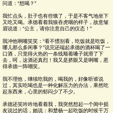
问道：“想喝？”
我忙点头，肚子也有些饿了，于是不客气地坐下
又吃又喝。承德看着我狼吞虎咽的样子，故意皱
眉说道：“公主，请你注意自己的仪态！”
我冲他咧嘴笑笑：“看不惯别看，吃饭就是吃饭，
哪儿那么多闲事？”说完还端起承德的酒杯喝了一
口酒，只觉得火热的一条线顺着嗓子就滑了下
去，呵，这酒还真烈！我又是挤眼又是咧嘴，惹
得承德一阵嘲笑。
我不理他，继续吃我的，喝我的，好像听谁说
过，其实吃喝也是一种化解压力的办法，果然吃
起东西来，心里的郁闷少了不少。
承德还笑吟吟地看着我，我突然想起一个闺中损
友说过的话，她说：和楚杨一起吃饭的时候千万