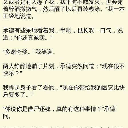
又或者是有人惹了我，我平时不敢发火，也会趁
着醉酒撒撒气，然后醒了以后再装糊涂。”我一本
正经地说道。
承德有些呆地看着我，半晌，也长叹一口气，说
道：“你还真诚实。”
“多谢夸奖。”我笑道。
两人静静地躺了片刻，承德突然问道：“现在很不
快乐？”
我撑起身子看了看他，“现在你带给我的困惑比快
乐要多了。”
“你说你是借尸还魂，真的有这种事情？”承德
问。