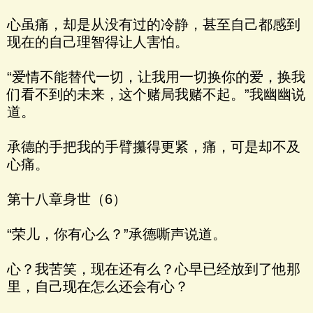
心虽痛，却是从没有过的冷静，甚至自己都感到
现在的自己理智得让人害怕。
“爱情不能替代一切，让我用一切换你的爱，换我
们看不到的未来，这个赌局我赌不起。”我幽幽说
道。
承德的手把我的手臂攥得更紧，痛，可是却不及
心痛。
第十八章身世（6）
“荣儿，你有心么？”承德嘶声说道。
心？我苦笑，现在还有么？心早已经放到了他那
里，自己现在怎么还会有心？