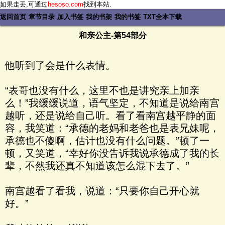
如果走丢,可通过
hesoso.com
找到本站.
返回首页
章节目录
加入书签
我的书架
我的书签
TXT全本下载
和亲公主-第54部分
他听到了会是什么表情。
“表哥也没有什么，这里不也是讲究亲上加亲
么！”我缓缓说道，语气坚定，不知道是说给南宫
越听，还是说给自己听。看了看南宫越平静的面
容，我笑道：“承德的老妈和老爸也是表兄妹呢，
承德也不傻啊，估计也没有什么问题。”顿了一
顿，又笑道，“幸好你没告诉我说承德成了我的长
辈，不然我还真不知道该怎么混下去了。”
南宫越看了看我，说道：“只要你自己开心就
好。”