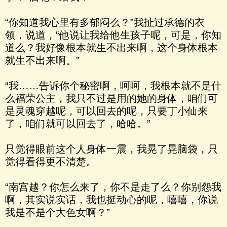
“你知道我心里有多郁闷么？”我扯过承德的衣
领，说道，“他说让我给他生孩子呢，可是，你知
道么？我好像根本就生不出来啊，这个身体根本
就生不出来啊。”
“我……告诉你个秘密啊，呵呵，我根本就不是什
么福荣公主，我只不过是用的她的身体，咱们可
是灵魂穿越呢，可以回去的呢，只要丁小仙来
了，咱们就可以回去了，哈哈。”
只觉得眼前这个人身体一震，我晃了晃脑袋，只
觉得看得更不清楚。
“南宫越？你怎么来了，你不是走了么？你别怨我
啊，其实说实话，我也挺动心的呢，嘻嘻，你说
我是不是个大色女啊？”