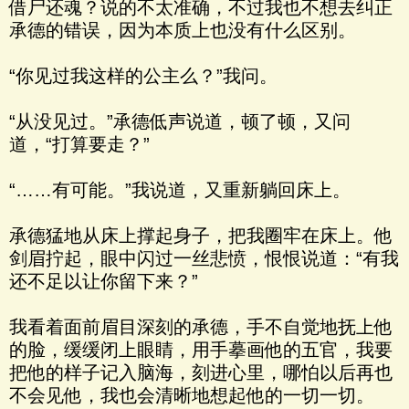
借尸还魂？说的不太准确，不过我也不想去纠正
承德的错误，因为本质上也没有什么区别。
“你见过我这样的公主么？”我问。
“从没见过。”承德低声说道，顿了顿，又问
道，“打算要走？”
“……有可能。”我说道，又重新躺回床上。
承德猛地从床上撑起身子，把我圈牢在床上。他
剑眉拧起，眼中闪过一丝悲愤，恨恨说道：“有我
还不足以让你留下来？”
我看着面前眉目深刻的承德，手不自觉地抚上他
的脸，缓缓闭上眼睛，用手摹画他的五官，我要
把他的样子记入脑海，刻进心里，哪怕以后再也
不会见他，我也会清晰地想起他的一切一切。