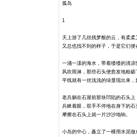
孤岛
1
天上游了几丝残梦般的云，有柔柔
又总也找不到的样子，于是它们便
一涌一漾的海水，带着缕缕的清凉
风吹雨淋，那些石头便愈发地粗砺
平线就有一丝浅浅的绿显现出来，
老兵躺在石屋前那块凹陷的石头上
兵眯着眼，双手不停地在身下的石
摩擦在石头上就一片沙沙地响。
小岛的中心，矗立了一棵用水泥做