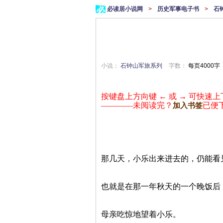
必读居小说网
>
历史军事电子书
>
石
小说：
石钟山军旅系列
字数：
每页4000字
按键盘上方向键 ← 或 → 可快速上
————未阅读完？
已便
加入书签
那几天，小乐出来进去的，仍能看
也就是在那一年秋天的一个晚饭后
母亲吃惊地望着小乐。