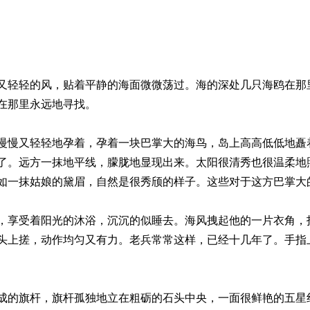
又轻轻的风，贴着平静的海面微微荡过。海的深处几只海鸥在那
在那里永远地寻找。
慢慢又轻轻地孕着，孕着一块巴掌大的海鸟，岛上高高低低地矗
了。远方一抹地平线，朦胧地显现出来。太阳很清秀也很温柔地
如一抹姑娘的黛眉，自然是很秀颀的样子。这些对于这方巴掌大
，享受着阳光的沐浴，沉沉的似睡去。海风拽起他的一片衣角，
头上搓，动作均匀又有力。老兵常常这样，已经十几年了。手指
成的旗杆，旗杆孤独地立在粗砺的石头中央，一面很鲜艳的五星