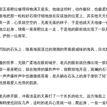
那五座靶位修理得饱满又瓷实。他做这些时，动作极轻，也极柔
般地把那一粒粒砂石很仔细地放在应该放的位置上。其实他天天
弄一弄，心里就空空的，无着无落的样子。于是他就天天地修一
地立起身，绕着一座座靶位走一走，于是他的眼前就出现了一队
，俨然一位将军。
凹陷的石头上，嗅着海面漾过的潮潮的带着腥咸味的海风，目光
澈的世界，无限广柔地在眼前铺开。老兵的眼前就仿佛出现一群
那一座座靶位，就在炮弹的爆炸声中，很辉煌地开花，斑斓的石
一声声爆炸声中也微微摇晃着，老兵躺在石头上的身子便软了轻
抚摸着爱人光滑的肌肤。
老兵睁开眼，冲着淡蓝的天幕打了一个长长的哈欠。远方海面上
海鸥便也回应几声，这时的老兵心里就一动，爬起身，一耸一耸