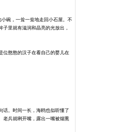
的小碗，一耸一耸地走回小石屋。不
眸子里就有滋润和晶亮的光放出，
是位憨憨的汉子在看自己的婴儿在
句话。时间一长，海鸥也似听懂了
。老兵就咧开嘴，露出一嘴被烟熏