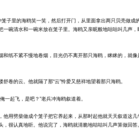
就冲笼子里的海鸥笑一笑，然后打开门，从里面拿出两只贝壳做成
把一碗清水和一碗米放在笼子里。海鸥又亲昵般地咕咕叫几声，
烟和纸不紧不慢地卷烟，目光仍不离开那只海鸥，眯眯的，就像
缕舒卷的云。他就隔了那“云”怜爱又慈祥地望着那只海鸥。
和俺一起飞，是吧？”老兵冲海鸥叙道着。
，他用劈柴做成个笼子把它养起来，从那时起他就天天叙道这几
头，很认真地听。他说完了，海鸥就清脆地咕咕叫几声算做回答