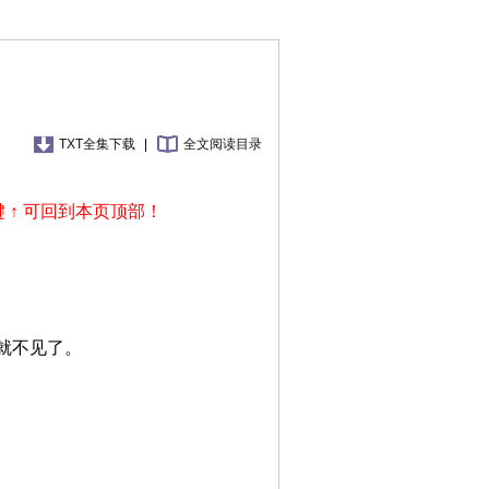
TXT全集下载
|
全文阅读目录
 ↑ 可回到本页顶部！
就不见了。