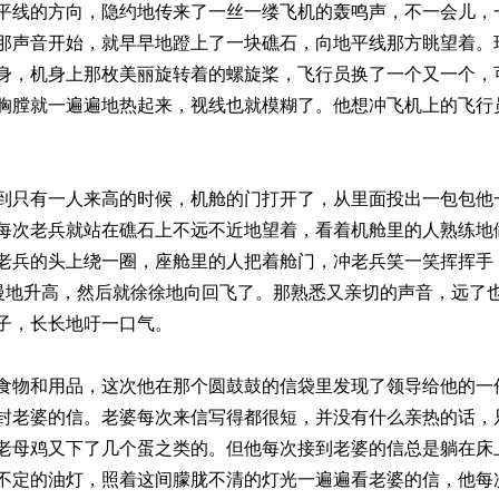
平线的方向，隐约地传来了一丝一缕飞机的轰鸣声，不一会儿，
那声音开始，就早早地蹬上了一块礁石，向地平线那方眺望着。
身，机身上那枚美丽旋转着的螺旋桨，飞行员换了一个又一个，
胸膛就一遍遍地热起来，视线也就模糊了。他想冲飞机上的飞行
。
到只有一人来高的时候，机舱的门打开了，从里面投出一包包他
每次老兵就站在礁石上不远不近地望着，看着机舱里的人熟练地
老兵的头上绕一圈，座舱里的人把着舱门，冲老兵笑一笑挥挥手
慢慢地升高，然后就徐徐地向回飞了。那熟悉又亲切的声音，远了
子，长长地吁一口气。
食物和用品，这次他在那个圆鼓鼓的信袋里发现了领导给他的一
封老婆的信。老婆每次来信写得都很短，并没有什么亲热的话，
老母鸡又下了几个蛋之类的。但他每次接到老婆的信总是躺在床
不定的油灯，照着这间朦胧不清的灯光一遍遍看老婆的信，他每