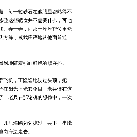
顺。每一粒砂石在他眼里都熟得不
修整这些靶位并不需要什么，可他
修、弄一弄，让那一座座靶位更瓷
队方阵，威武庄严地从他面前通
飘飘地随着那面鲜艳的旗在抖。
群飞机，正隆隆地驶过头顶，把一
子在阳光下光彩夺目。老兵便在这
了，老兵在那销魂的想像中，一次
，几只海鸥匆匆掠过，丢下一串朦
地向海边走去。