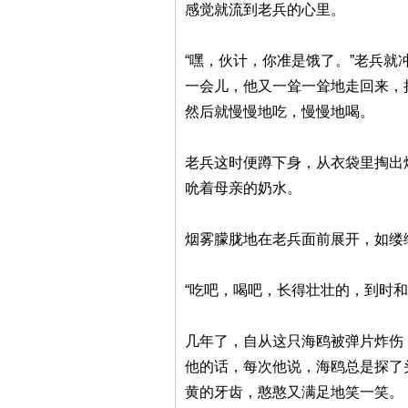
感觉就流到老兵的心里。
“嘿，伙计，你准是饿了。”老兵
一会儿，他又一耸一耸地走回来，
然后就慢慢地吃，慢慢地喝。
老兵这时便蹲下身，从衣袋里掏出
吮着母亲的奶水。
烟雾朦胧地在老兵面前展开，如缕
“吃吧，喝吧，长得壮壮的，到时
几年了，自从这只海鸥被弹片炸伤
他的话，每次他说，海鸥总是探了
黄的牙齿，憨憨又满足地笑一笑。