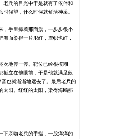
。老兵的目光中于是就有了依伴和
么时候望，什么时候就鲜活神采。
来，手里捧着那面旗，一步步很小
把海面染得一片彤红，旗帜也红，
逐次地停一停。靶位已经很模糊
都挺立在他眼前，于是他就满足般
声音也就渐渐地远去了。最后老兵的
的太阳。红红的太阳，染得海鸥那
一下亲吻老兵的手指，一股痒痒的