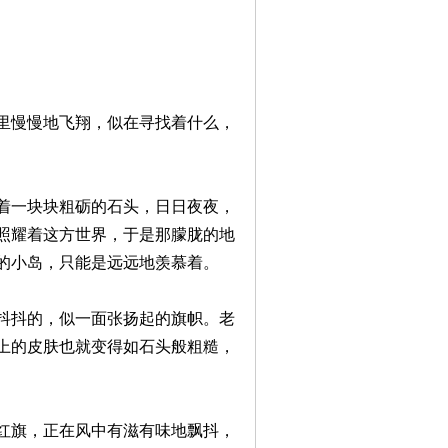
里慢慢地飞翔，似在寻找着什么，
着一块块粗砺的石头，日日夜夜，
照耀着这方世界，于是那朦胧的地
的小岛，只能是远远地羡慕着。
抖抖的，似一面张扬起的旗帜。老
上的皮肤也就变得如石头般粗糙，
红旗，正在风中有滋有味地飘抖，