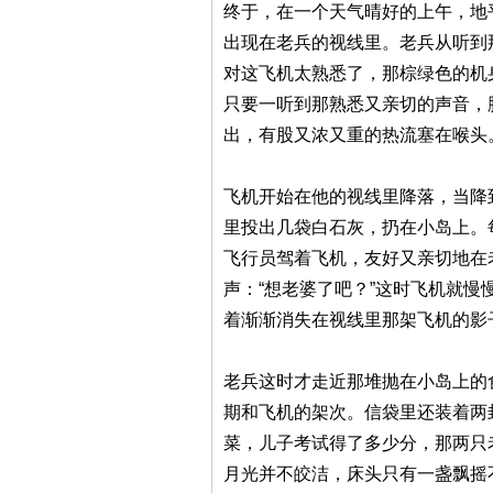
终于，在一个天气晴好的上午，地
出现在老兵的视线里。老兵从听到
对这飞机太熟悉了，那棕绿色的机
只要一听到那熟悉又亲切的声音，
出，有股又浓又重的热流塞在喉头
飞机开始在他的视线里降落，当降
里投出几袋白石灰，扔在小岛上。
飞行员驾着飞机，友好又亲切地在
声：“想老婆了吧？”这时飞机就
着渐渐消失在视线里那架飞机的影
老兵这时才走近那堆抛在小岛上的
期和飞机的架次。信袋里还装着两
菜，儿子考试得了多少分，那两只
月光并不皎洁，床头只有一盏飘摇