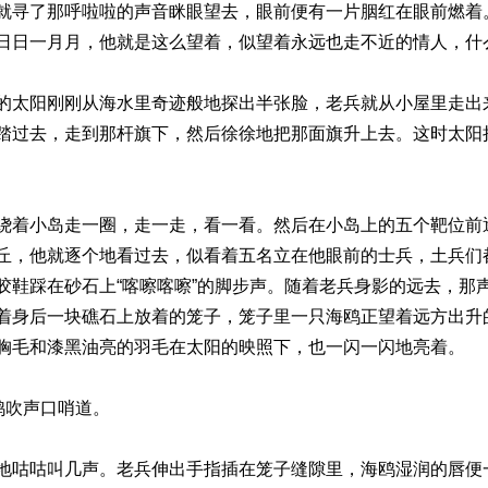
就寻了那呼啦啦的声音眯眼望去，眼前便有一片胭红在眼前燃着
日日一月月，他就是这么望着，似望着永远也走不近的情人，什
的太阳刚刚从海水里奇迹般地探出半张脸，老兵就从小屋里走出
踏过去，走到那杆旗下，然后徐徐地把那面旗升上去。这时太阳
绕着小岛走一圈，走一走，看一看。然后在小岛上的五个靶位前
丘，他就逐个地看过去，似看着五名立在他眼前的士兵，土兵们
胶鞋踩在砂石上“喀嚓喀嚓”的脚步声。随着老兵身影的远去，那
着身后一块礁石上放着的笼子，笼子里一只海鸥正望着远方出升
胸毛和漆黑油亮的羽毛在太阳的映照下，也一闪一闪地亮着。
鸥吹声口哨道。
地咕咕叫几声。老兵伸出手指插在笼子缝隙里，海鸥湿润的唇便