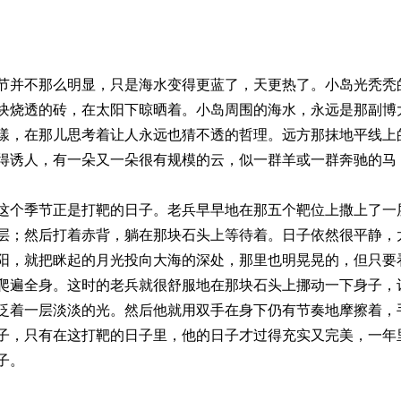
节并不那么明显，只是海水变得更蓝了，天更热了。小岛光秃秃
块烧透的砖，在太阳下晾晒着。小岛周围的海水，永远是那副博
漾，在那儿思考着让人永远也猜不透的哲理。远方那抹地平线上
得诱人，有一朵又一朵很有规模的云，似一群羊或一群奔驰的马
这个季节正是打靶的日子。老兵早早地在那五个靶位上撒上了一
层；然后打着赤背，躺在那块石头上等待着。日子依然很平静，
阳，就把眯起的月光投向大海的深处，那里也明晃晃的，但只要
爬遍全身。这时的老兵就很舒服地在那块石头上挪动一下身子，
泛着一层淡淡的光。然后他就用双手在身下仍有节奏地摩擦着，
子，只有在这打靶的日子里，他的日子才过得充实又完美，一年
子。