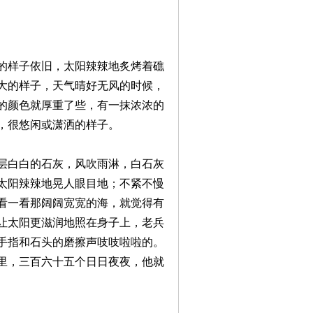
的样子依旧，太阳辣辣地炙烤着礁
大的样子，天气晴好无风的时候，
的颜色就厚重了些，有一抹浓浓的
，很悠闲或潇洒的样子。
层白白的石灰，风吹雨淋，白石灰
太阳辣辣地晃人眼目地；不紧不慢
看一看那阔阔宽宽的海，就觉得有
让太阳更滋润地照在身子上，老兵
手指和石头的磨擦声吱吱啦啦的。
里，三百六十五个日日夜夜，他就