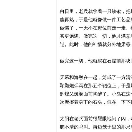
白日里，老兵就拿着一只铁锹，把
能再熟，于是他就像做一件工艺品
做惯了，一天不在靶位前走一走、
实更饱满。做完这一切，他才满意
过。此时，他的神情就分外地肃穆
做完这一切，他就躺在石屋前那块
天幕和海融在一起，笼成了一方清
颗颗炮弹泻在那五个靶位上，于是
辉煌又斑斓面前陶醉了。小岛在这
次摩擦着身下的石头，似在一下下
太阳在老兵面前很耀眼地闪了闪，
胧不清的呜叫。海边笼子里的那只