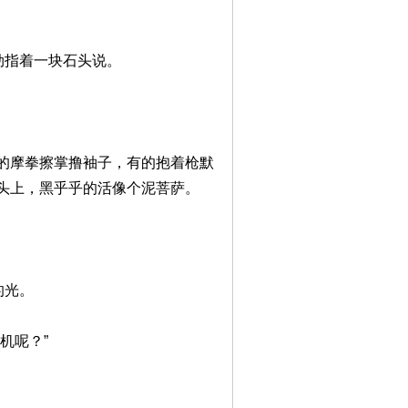
劲指着一块石头说。
的摩拳擦掌撸袖子，有的抱着枪默
头上，黑乎乎的活像个泥菩萨。
的光。
机呢？”