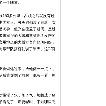
米一个味道。
150多公里，占领之后就没有过
中国女人。可鸡狗都没了踪影，女
是诧异，但兴奋覆盖了疑问。是过
带来家乡的大米和紫菜呢？发愣的
官用地道的大阪方言向他俩问好，
为帮部队搭桥耽误了半天。这军官
支香烟递过来，给他俩一一点上，
从后背穿到了前胸，低头一看，胸
。
仿佛溺了水，闭了气，脸憋成了猪
子看见了，正要喊叫，不知哪里飞