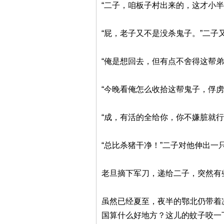
“二子，咱板子村出来的，这才小
“屁，老子又不是没杀鬼子。”二
“俺是想回去，但有点不舍得这帮
“今晚看俺怎么收拾这帮鬼子，俘
“成，有活的全给你，你不嫌脏就行
“总比杀猪干净！”二子对他伸出一
老旦摘下军刀，递给二子，突然有
虽然已经夏至，夜半的鄂北仍带着
国算什么好地方？这儿的蚊子咬一