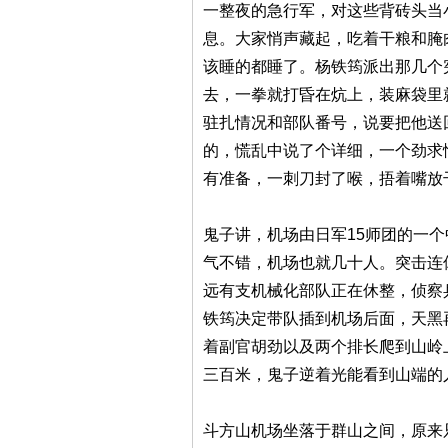
一整夜的急行军，对这些背砖头当
息。大家悄声藏起，吃着干粮和腌
该睡的都睡了。杨铁筠派出那几个
去，一拳就打昏在炕上，装麻袋里
驻扎情况和部队番号，说要把他送
的，慌乱中说了个详细，一个劲求
有准备，一刺刀封了喉，捂着嘴放
鬼子讲，机场由日军15师团的一
气不错，机场也就几十人。突击连
远有支机械化部队正在休整，侦察
铁筠决定带队插到机场后面，天黑
着副官胡劲以及两个排长爬到山岭
三百米，鬼子逆着光能看到山端的
斗方山机场坐落于群山之间，原来