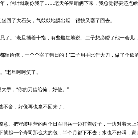
半年，估计就剩你我了……老天爷留咱俩下来，我总觉得要还点啥
子又坐回了大石头，气鼓鼓地摸出烟，很快又塞了回去。
弟兄了。”老旦插着十指，有些脸红地说。二子想必瞪了他一会儿
虏都留给俺，一个个宰了狗日的！”二子用手比作大刀，做了个砍
。”老旦呵呵笑了。
只大手，“你的刀借给俺，好使。”
些不舍，好像再也拿不回来了。
凉意。把守装甲营的两个日军哨兵一边打着蚊子，一边对着天上
下就起一个寿司那么大的包，半个月都下不去；水也不好喝，家