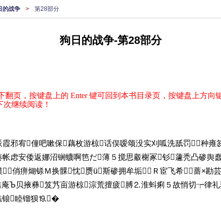
日的战争
>
第28部分
狗日的战争-第28部分
下翻页，按键盘上的 Enter 键可回到本书目录页，按键盘上方向键
下次继续阅读！
霞邪宥僮吧嗽保藕枚游椋话俣嗳颂没实刈呱洗舐罚种雍
帐虑安倭返娜沼锎蠛啊笆だ薄５搅思觳榭冢钐蘧秃凸碜舆蠢
⒎俏痹煳铩Ｍ换髁忱赝ü斯碜拥牟垢Ｒ宦飞希蔷×勘
秸庵Ъ贝掖彝笈艿亩游椋淙荒擅疲膊⒉淮蚪痢５故悄切┮律
蠡锒睦镏狈⒚�