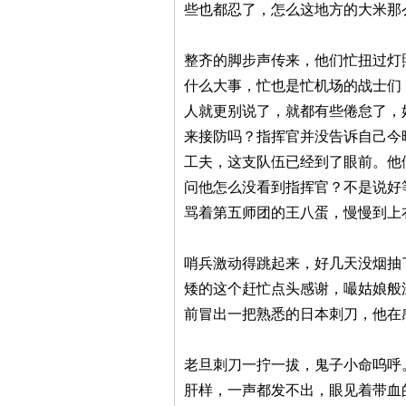
些也都忍了，怎么这地方的大米那
整齐的脚步声传来，他们忙扭过灯
什么大事，忙也是忙机场的战士们
人就更别说了，就都有些倦怠了，
来接防吗？指挥官并没告诉自己今
工夫，这支队伍已经到了眼前。他
问他怎么没看到指挥官？不是说好
骂着第五师团的王八蛋，慢慢到上
哨兵激动得跳起来，好几天没烟抽
矮的这个赶忙点头感谢，嘬姑娘般
前冒出一把熟悉的日本刺刀，他在
老旦刺刀一拧一拔，鬼子小命呜呼
肝样，一声都发不出，眼见着带血