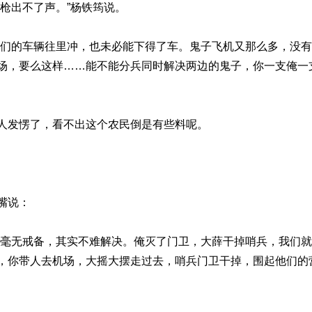
枪出不了声。”杨铁筠说。
他们的车辆往里冲，也未必能下得了车。鬼子飞机又那么多，没
场，要么这样……能不能分兵同时解决两边的鬼子，你一支俺一
人发愣了，看不出这个农民倒是有些料呢。
嘴说：
但毫无戒备，其实不难解决。俺灭了门卫，大薛干掉哨兵，我们
，你带人去机场，大摇大摆走过去，哨兵门卫干掉，围起他们的