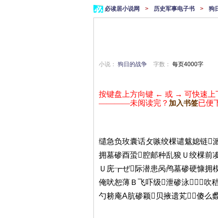
必读居小说网
>
历史军事电子书
>
狗
小说：
狗日的战争
字数：
每页4000字
按键盘上方向键 ← 或 → 可快速上
————未阅读完？
已便
加入书签
缱急负玫囊话攵嗾绞棵谴魃媳链派
拥墓碜酉蛩腔邮种乱狻Ｕ绞棵前凑
Ｕ庑┲ぜ际潜患呙鸬墓碜硬慷拥模
俺吠恕薄Ｂ飞吓级泄碜泳吹
勺耪庵А肮碜颖贝掖遗芄傻么