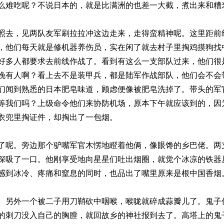
么难吃呢？不说日本的，就是比满洲的也差一大截，煮出来和糟
照去，见两队友军刷拉拉冲这边走来，走得蛮精神呢。这里距前线
，他们每天就是修机器养伤员，实在闲了就去村子里掏鸡摸狗找
好多人都要求去前线作战了。看到有这么一支部队过来，他们很
晚有人啊？看上去不是装甲兵，都是陆军作战部队，他们会不会
们闻到熟悉的日本肥皂味道，顾虑便像被肥皂洗掉了。带头的军
等我们吗？上级命令他们来协防机场，原本下午就应该到的，因
衣兜里掏证件，却掏出了一包烟。
了呢。旁边那个驴嘴军官木愣地瞪着他俩，像眼馋的乡巴佬。两
深吸了一口。他刚享受地向星星们吐出烟圈，就觉个冰凉的铁器
感到冰冷、疼痛和窒息的同时，也品出了嘴里原来是根中国香烟
。另外一个被二子用刀鞘砍中咽喉，喉咙就碎成蒜瓣儿了。鬼子
的刺刀没入自己的胸膛，就回故乡的神社报到去了。高塔上的鬼