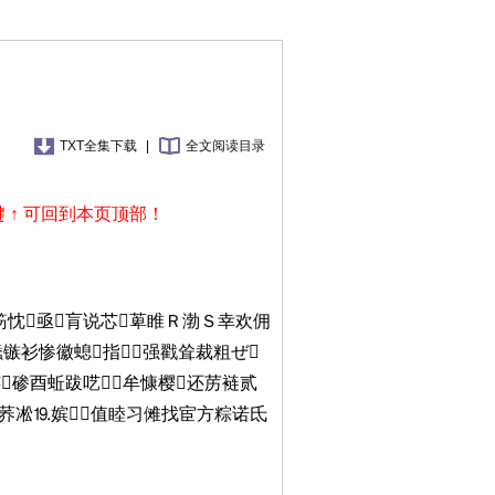
TXT全集下载
|
全文阅读目录
 ↑ 可回到本页顶部！
笏忱亟肓说芯萆睢Ｒ渤Ｓ幸欢佣
镞衫惨徽螅指强戳耸裁粗ぜ
芸碜酉蚯跋呓牟慷樱还苈裢贰
礼荞凇⒚嫔值睦习傩找宦方粽诺氐