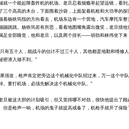
铺就一个能起降轰炸机的机场。老旦忍着烟瘾举起望远镜，看到
了三个高高的木台，下面围着沙袋，上面架着机枪和大功率的探
顺着杨铁筠指的方向看去，机场东边有一个营地，汽车摩托车整
蹦蹦跳跳。杨铁筠若有所思，看着地图嘴角露出微笑，老旦猜他
喝足全部睡觉，他和老旦，以及两个排长——胡劲和林伟坐下来
约只有五十人，能战斗的估计不过三十人，其他都是地勤和维修
秘密潜入做不到。”
如果强攻，枪声肯定把旁边这个机械化中队招过来，万一这个中
掉。要打机场，必须先解决这个机械化中队。”
老旦被这大胆的计划吸引，但又觉得哪不对劲，很快他提出了顾
。但是枪声一响，机场的鬼子就提高戒备了，机枪手就开了保险