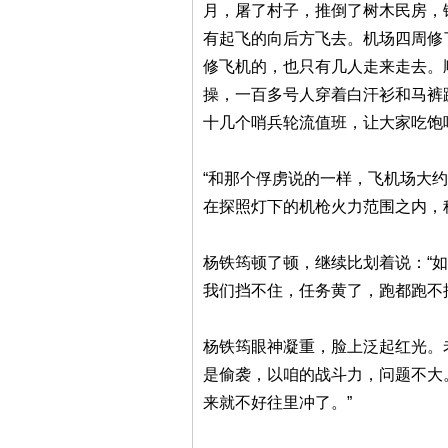
月，屠了村子，推倒了树木民房，
有起飞的向后方飞去。机场四周修
修飞机的，也只有几人走来走去。
操，一百多号人穿着白汗衫和马裤
十几个哨兵轮流值班，让大家吃饱
“和那个俘虏说的一样，飞机场大
在探照灯下的机枪火力范围之内，
杨铁筠顿了顿，继续比划着说：“
我们挡不住，任务黄了，跑都跑不
杨铁筠眼神凝重，脸上泛起红光。
是偷袭，以咱的战斗力，问题不大
来就不好往里冲了。”