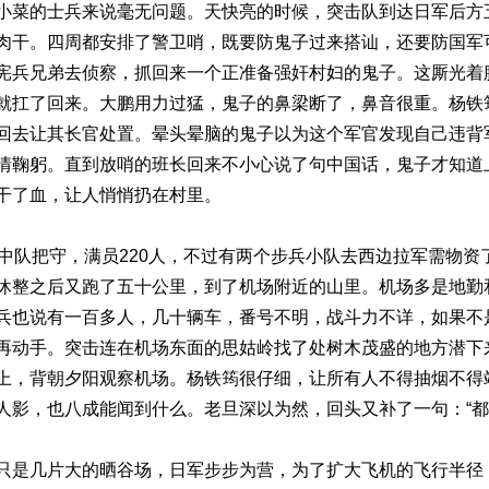
小菜的士兵来说毫无问题。天快亮的时候，突击队到达日军后方
肉干。四周都安排了警卫哨，既要防鬼子过来搭讪，还要防国军
宪兵兄弟去侦察，抓回来一个正准备强奸村妇的鬼子。这厮光着
就扛了回来。大鹏用力过猛，鬼子的鼻梁断了，鼻音很重。杨铁
回去让其长官处置。晕头晕脑的鬼子以为这个军官发现自己违背
情鞠躬。直到放哨的班长回来不小心说了句中国话，鬼子才知道
干了血，让人悄悄扔在村里。
个中队把守，满员220人，不过有两个步兵小队去西边拉军需物
休整之后又跑了五十公里，到了机场附近的山里。机场多是地勤
兵也说有一百多人，几十辆车，番号不明，战斗力不详，如果不
再动手。突击连在机场东面的思姑岭找了处树木茂盛的地方潜下
上，背朝夕阳观察机场。杨铁筠很仔细，让所有人不得抽烟不得
人影，也八成能闻到什么。老旦深以为然，回头又补了一句：“都
只是几片大的晒谷场，日军步步为营，为了扩大飞机的飞行半径