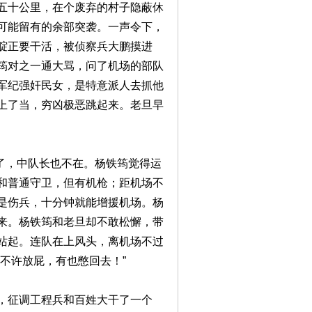
五十公里，在个废弃的村子隐蔽休
可能留有的余部突袭。一声令下，
腚正要干活，被侦察兵大鹏摸进
筠对之一通大骂，问了机场的部队
军纪强奸民女，是特意派人去抓他
上了当，穷凶极恶跳起来。老旦早
资了，中队长也不在。杨铁筠觉得运
和普通守卫，但有机枪；距机场不
是伤兵，十分钟就能增援机场。杨
来。杨铁筠和老旦却不敢松懈，带
站起。连队在上风头，离机场不过
不许放屁，有也憋回去！”
，征调工程兵和百姓大干了一个