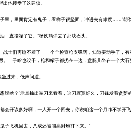
得出他接受了这建议。
房子里，里面肯定有鬼子，看样子很坚固，冲进去有难度……”胡
汽油，直接端了它。”杨铁筠弹去了那块石头。
。战士们再睡不着了，一个个检查枪支弹药，知道要动手了，有
愣。二子啥也没干，枪和帽子都扔在一边，盘腿儿坐在一个大石
他坐过来，低声问道。
你想球啥？”老旦抽出军刀来看着，这刀寂寞好久，刀锋发着贪婪
是都会开该多好啊，一人开一个回去，你说咱这一个月咋不学开飞
着鬼子飞机回去，八成还被咱高射炮打下来。”