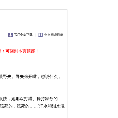
TXT全集下载
|
全文阅读目录
 ↑ 可回到本页顶部！
眼野夫。野夫张开嘴，想说什么，
很快，她那双打猎、操持家务的
该死的，该死的……”汗水和泪水混