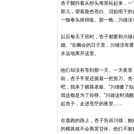
杏子颤抖着从纱头堆里站起来，一
那儿，望着脸色苍白、泪如雨下的
一顿拳头挨得值。那一晚，川雄没
以后每天下班时，杏子都要和川雄
婚。”在幽会的日子里，川雄没有
永远地离开这里。
他们却没有等到那一天。一天夜里
前，杏子手里还握着一把剪刀。杏
吧，我杀了横路老板。”川雄傻了
我这都是为了你呀。”川雄这时清
起杏子，走进苍茫的夜里……
在逃跑的路上，杏子告诉川雄，她
的横路就不会善罢甘休。他们不敢