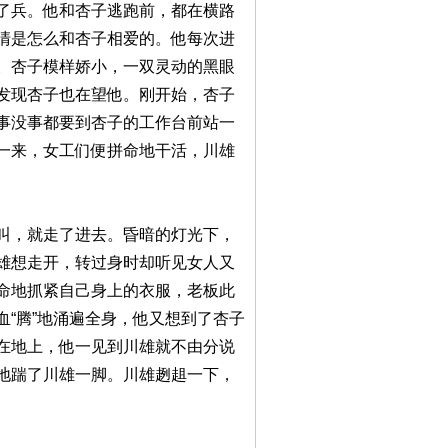
了兵。他和杏子逃跑前，都在横路
清是怎么和杏子相爱的。他每次进
。杏子模样娇小，一双灵动的黑眼
发现杏子也在望他。刚开始，杏子
事没事都要到杏子的工作台前站一
一来，女工们便拼命地干活，川雄
叫，就走了进去。昏暗的灯光下，
雄想走开，转过身时却听见女人又
命地抓紧自己身上的衣服，老板此
“腾”地涌遍全身，他又想到了杏子
在地上，他一见到川雄就不由分说
地踹了川雄一脚。川雄趔趄一下，