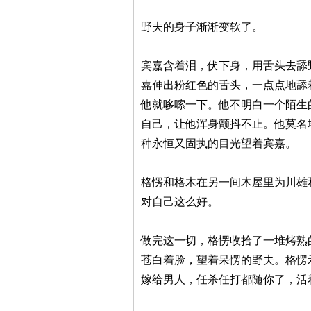
野夫的身子渐渐变软了。
宾嘉含着泪，伏下身，用舌头去舔
嘉伸出粉红色的舌头，一点点地舔
他就哆嗦一下。他不明白一个陌生
自己，让他浑身颤抖不止。他莫名
种永恒又固执的目光望着宾嘉。
格愣和格木在另一间木屋里为川雄
对自己这么好。
做完这一切，格愣收拾了一堆烤熟
苍白着脸，望着呆愣的野夫。格愣
嫁给男人，任杀任打都随你了，活