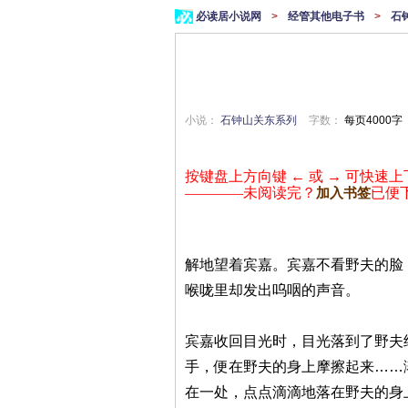
必读居小说网
>
经管其他电子书
>
石
小说：
石钟山关东系列
字数：
每页4000字
按键盘上方向键 ← 或 → 可快速上
————未阅读完？
已便
加入书签
解地望着宾嘉。宾嘉不看野夫的脸
喉咙里却发出呜咽的声音。
宾嘉收回目光时，目光落到了野夫
手，便在野夫的身上摩擦起来……
在一处，点点滴滴地落在野夫的身