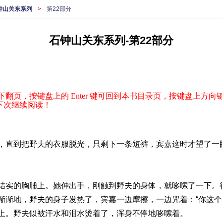
钟山关东系列
>
第22部分
石钟山关东系列-第22部分
下翻页，按键盘上的 Enter 键可回到本书目录页，按键盘上方向键
下次继续阅读！
，直到把野夫的衣服脱光，只剩下一条短裤，宾嘉这时才望了一
结实的胸脯上。她伸出手，刚触到野夫的身体，就哆嗦了一下。
渐渐地，野夫的身子发热了，宾嘉一边摩擦，一边咒着：“你这个
上。野夫似被汗水和泪水烫着了，浑身不停地哆嗦着。