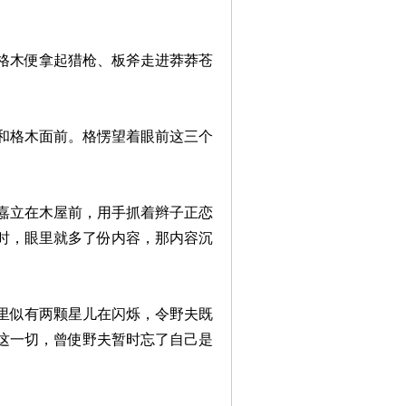
格木便拿起猎枪、板斧走进莽莽苍
和格木面前。格愣望着眼前这三个
嘉立在木屋前，用手抓着辫子正恋
时，眼里就多了份内容，那内容沉
里似有两颗星儿在闪烁，令野夫既
这一切，曾使野夫暂时忘了自己是