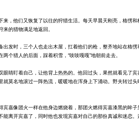
下来，他们又恢复了以往的狩猎生活。每天早晨天刚亮，格愣和
狩来的猎物满足地返回。
备出发时，三个人也走出木屋，扛着他们的枪，整齐地站在格愣
在两个猎人的后面，踩着积雪，“吱吱嘎嘎”地朝前走去。
双眼睛盯着自己，让他背上热热的。他回过头，果然就看见了宾
里就莫名地滚过一阵热流，暖暖地在浑身上下涌动。野夫转过头
得宾嘉像团火一样在他身边燃烧着，那团火燃得宾嘉漆黑的眸子
不能离开宾嘉了，同时他也发现宾嘉对自己的那份真诚和迷恋。