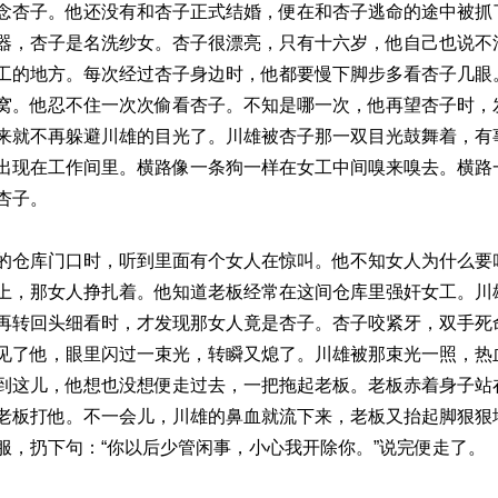
念杏子。他还没有和杏子正式结婚，便在和杏子逃命的途中被抓
器，杏子是名洗纱女。杏子很漂亮，只有十六岁，他自己也说不
工的地方。每次经过杏子身边时，他都要慢下脚步多看杏子几眼
窝。他忍不住一次次偷看杏子。不知是哪一次，他再望杏子时，
来就不再躲避川雄的目光了。川雄被杏子那一双目光鼓舞着，有
出现在工作间里。横路像一条狗一样在女工中间嗅来嗅去。横路
杏子。
的仓库门口时，听到里面有个女人在惊叫。他不知女人为什么要
上，那女人挣扎着。他知道老板经常在这间仓库里强奸女工。川
再转回头细看时，才发现那女人竟是杏子。杏子咬紧牙，双手死
见了他，眼里闪过一束光，转瞬又熄了。川雄被那束光一照，热血
到这儿，他想也没想便走过去，一把拖起老板。老板赤着身子站
老板打他。不一会儿，川雄的鼻血就流下来，老板又抬起脚狠狠
服，扔下句：“你以后少管闲事，小心我开除你。”说完便走了。