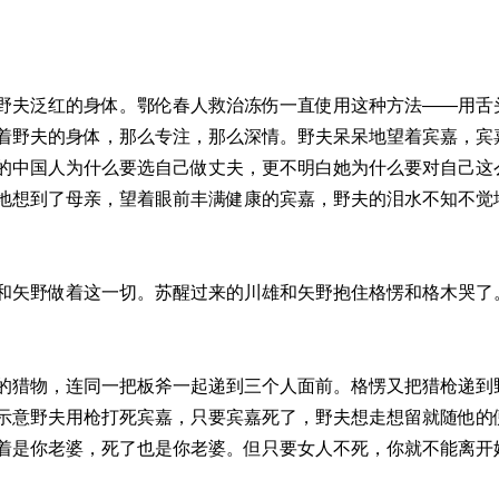
野夫泛红的身体。鄂伦春人救治冻伤一直使用这种方法——用舌
着野夫的身体，那么专注，那么深情。野夫呆呆地望着宾嘉，宾
的中国人为什么要选自己做丈夫，更不明白她为什么要对自己这
地想到了母亲，望着眼前丰满健康的宾嘉，野夫的泪水不知不觉
和矢野做着这一切。苏醒过来的川雄和矢野抱住格愣和格木哭了
的猎物，连同一把板斧一起递到三个人面前。格愣又把猎枪递到
示意野夫用枪打死宾嘉，只要宾嘉死了，野夫想走想留就随他的
着是你老婆，死了也是你老婆。但只要女人不死，你就不能离开