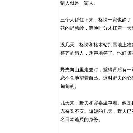
猎人就是一家人。
三个人暂住下来，格愣一家也静了
苍的野葱岭，傍晚时分才扛着一天
没几天，格愣和格木站到雪地上准
整齐的猎人，朗声地笑了。他们随
野夫向山里走去时，觉得背后有一
恋不舍地望着自己。这时野夫的心
甸甸的。
几天来，野夫和宾嘉温存着。他觉
亢奋又不安。短短的几天，野夫已
名日本逃兵的身份。