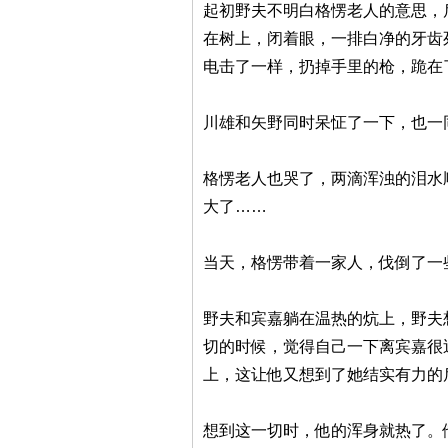
起初野夫不明白格愣老人的意思，
在树上，闭着眼，一排白净的牙齿
电击了一样，扔掉手里的枪，跪在
川雄和矢野同时呆怔了一下，也一
格愣老人也哭了，两滴浑浊的泪水
大了……
当天，格愣带着一家人，伐倒了一
野夫和宾嘉躺在温热的炕上，野夫
切的时候，觉得自己一下离宾嘉很
上，这让他又想到了她结实有力的
想到这一切时，他的浑身就热了。