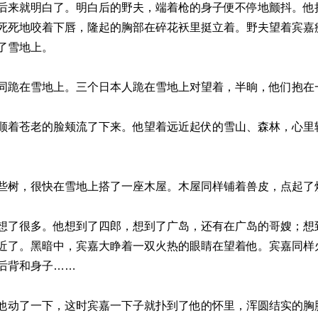
后来就明白了。明白后的野夫，端着枪的身子便不停地颤抖。他
死死地咬着下唇，隆起的胸部在碎花袄里挺立着。野夫望着宾嘉
了雪地上。
同跪在雪地上。三个日本人跪在雪地上对望着，半晌，他们抱在
顺着苍老的脸颊流了下来。他望着远近起伏的雪山、森林，心里
些树，很快在雪地上搭了一座木屋。木屋同样铺着兽皮，点起了
想了很多。他想到了四郎，想到了广岛，还有在广岛的哥嫂；想
近了。黑暗中，宾嘉大睁着一双火热的眼睛在望着他。宾嘉同样
后背和身子……
他动了一下，这时宾嘉一下子就扑到了他的怀里，浑圆结实的胸