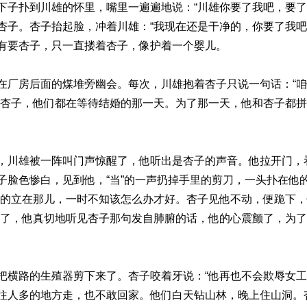
下子扑到川雄的怀里，嘴里一遍遍地说：“川雄你要了我吧，要了
杏子。杏子抬起脸，冲着川雄：“我现在还是干净的，你要了我吧
有要杏子，只一直搂着杏子，像护着一个婴儿。
在厂房后面的煤堆旁幽会。每次，川雄抱着杏子只说一句话：“
要杏子，他们都在等待结婚的那一天。为了那一天，他和杏子都
，川雄被一阵叫门声惊醒了，他听出是杏子的声音。他拉开门，
子脸色惨白，见到他，“当”的一声扔掉手里的剪刀，一头扑在他
似的立在那儿，一时不知该怎么办才好。杏子见他不动，便跪下，
醒了，他真切地听见杏子那句发自肺腑的话，他的心震颤了，为
把横路的生殖器剪下来了。杏子咬着牙说：“他再也不会欺辱女工
往人多的地方走，也不敢回家。他们白天钻山林，晚上住山洞。