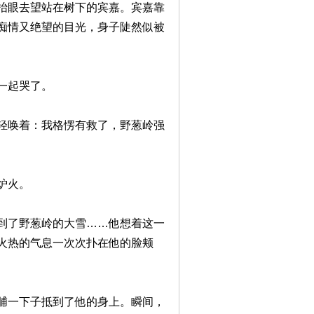
抬眼去望站在树下的宾嘉。宾嘉靠
痴情又绝望的目光，身子陡然似被
一起哭了。
轻唤着：我格愣有救了，野葱岭强
炉火。
到了野葱岭的大雪……他想着这一
火热的气息一次次扑在他的脸颊
脯一下子抵到了他的身上。瞬间，