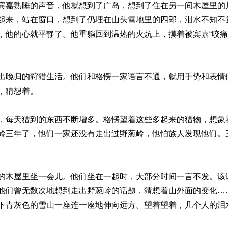
宾嘉熟睡的声音，他就想到了广岛，想到了住在另一间木屋里的
起来，站在窗口，想到了仍埋在山头雪地里的四郎，泪水不知不
，他的心就平静了。他重躺回到温热的火炕上，摸着被宾嘉“咬痛
出晚归的狩猎生活。他们和格愣一家语言不通，就用手势和表情
，猜想着。
，每天猎到的东西不断增多。格愣望着这些多起来的猎物，想象
岭三年了，他们一家还没有走出过野葱岭，他怕族人发现他们。
的木屋里坐一会儿。他们坐在一起时，大部分时间一言不发。该
他们曾无数次地想到走出野葱岭的话题，猜想着山外面的变化…
下青灰色的雪山一座连一座地伸向远方。望着望着，几个人的泪