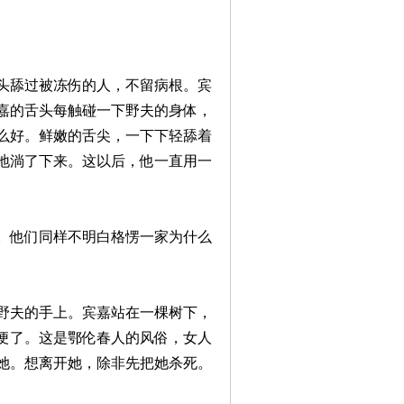
头舔过被冻伤的人，不留病根。宾
嘉的舌头每触碰一下野夫的身体，
么好。鲜嫩的舌尖，一下下轻舔着
地淌了下来。这以后，他一直用一
。他们同样不明白格愣一家为什么
野夫的手上。宾嘉站在一棵树下，
便了。这是鄂伦春人的风俗，女人
她。想离开她，除非先把她杀死。