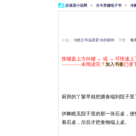
必读居小说网
>
古今穿越电子书
>
冷
小说：
冷酷王爷温柔爱:你的眼眸
字数：
每页
按键盘上方向键 ← 或 → 可快速上
————未阅读完？
已便
加入书签
厨房的丫鬟早就把膳食端到院子里
伊舞瞧见院子里的那一张石桌，便
着石桌，尔后才把食物端上桌。