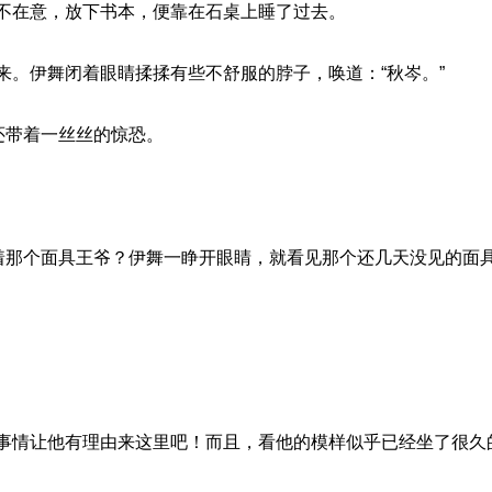
不在意，放下书本，便靠在石桌上睡了过去。
来。伊舞闭着眼睛揉揉有些不舒服的脖子，唤道：“秋岑。”
还带着一丝丝的惊恐。
坐着那个面具王爷？伊舞一睁开眼睛，就看见那个还几天没见的面
事情让他有理由来这里吧！而且，看他的模样似乎已经坐了很久