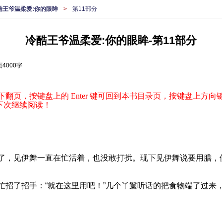
酷王爷温柔爱:你的眼眸
>
第11部分
冷酷王爷温柔爱:你的眼眸-第11部分
4000字
下翻页，按键盘上的 Enter 键可回到本书目录页，按键盘上方向键
下次继续阅读！
了，见伊舞一直在忙活着，也没敢打扰。现下见伊舞说要用膳，
忙招了招手：“就在这里用吧！”几个丫鬟听话的把食物端了过来