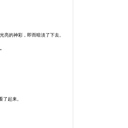
刚光亮的神彩，即而暗淡了下去。
”
看了起来。