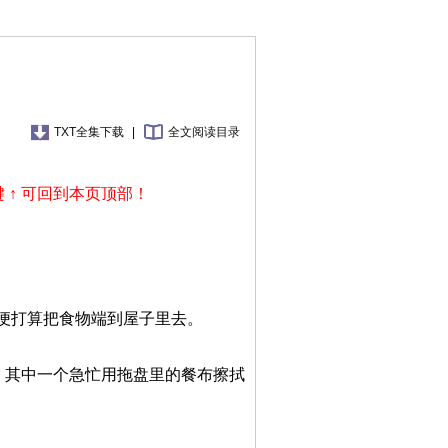
TXT全集下载
|
全文阅读目录
 ↑ 可回到本页顶部！
便打算把食物端到屋子里去。
，其中一个急忙用拖盘里的餐布擦拭