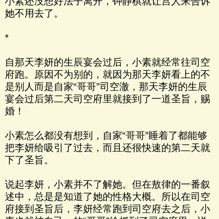
小素还没想好法子离开，钟静棋就让宫人来告诉
她不用去了。
*
自那天李妍的生辰宴会过后，小素就经常往司空
府跑。原因不为别的，就因为那天李妍看上的不
是别人而是自家“哥哥”司空澈，那天李妍的生辰
宴会过后第二天司空府里就接到了一道圣旨，赐
婚！
小素怎么都没有想到，自家“哥哥”睡着了都能够
把李妍给吸引了过去，而且还很快速的第二天就
下了圣旨。
说起李妍，小素并不了解她。但在敖律的一番叙
述中，总是是知道了她的性格大概。所以在司空
府接到圣旨后，李妍经常跑到司空府去之后，小