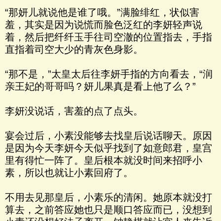
“那妍儿就说他是谁了哦。”满脸绯红，状似害
羞，其实是因为说慌而脸色泛红的李妍轻声说
着，然后把纤纤玉手往司空澈的位置指去，手指
直指着司空大少的青灰色身影。
“那不是，”太皇太后往李妍手指的方向看去，“润
亲王妃的哥哥吗？妍儿果真是看上他了么？”
李妍没说话，害羞的点了点头。
宴会过后，小素没能够去找皇后说话聊天。原因
是因为今天李妍今天似乎找到了如意郎君，皇宫
里有得忙一阵了。皇后根本就没时间来招呼小
素，所以也就让小素回府了。
不用去见那皇后，小素乐的清闲。她原本就没打
算去，之前答应她也只是顺口答应而已，没想到