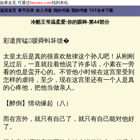
如果走丢,可通过
hesoso.com
找到本站.
返回首页
章节目录
加入书签
我的书架
我的书签
TXT全本下载
冷酷王爷温柔爱:你的眼眸-第44部分
彩遣挥锰嗳舜蚪坏馈�
太皇太后是真的很喜欢敖律这个孙儿吧！从刚刚
见过后，一直就拉着他说了许多话，小素在一旁
看的也是蛮开心的。不管他小时候在这宫里受到
怎样的虐待，至少，现在这宫里还有一个人是真
的心疼他，把他当做亲人。
【醉倒】情动缘起（八）
而在宫外，就只有自己了，就只有自己能对他好
了。