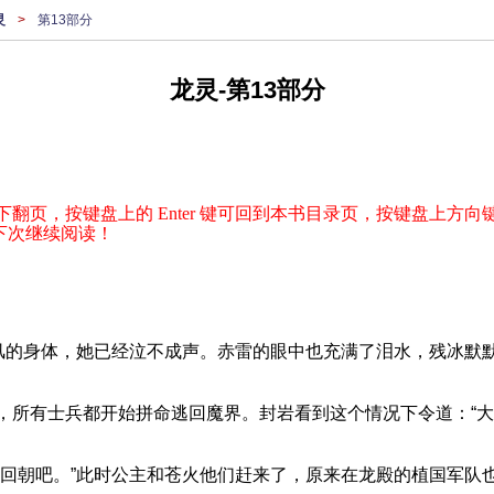
灵
>
第13部分
龙灵-第13部分
下翻页，按键盘上的 Enter 键可回到本书目录页，按键盘上方向键
下次继续阅读！
羽风的身体，她已经泣不成声。赤雷的眼中也充满了泪水，残冰默
，所有士兵都开始拼命逃回魔界。封岩看到这个情况下令道：“大
，回朝吧。”此时公主和苍火他们赶来了，原来在龙殿的植国军队