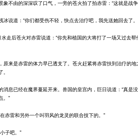
景象不由的深深叹了口气，一旁的苍火拍了拍赤雷：“这就是战争
残冰说道：“你们都受伤不轻，快点去治疗吧，我先送她回去了。
和月水走后苍火对赤雷说道：“你先和植国的大将打了一场又过去
，原来是赤雷的体力早已透支了。苍火赶紧将赤雷扶到治疗的地
了。
的消息已经在魔界蔓延开来。兽国的皇宫内，巨日说道：“真是
点。”
死在赤雷和另外一个叫羽风的龙灵的联合技下的。”
小子吧。”