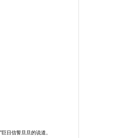
”巨日信誓旦旦的说道。