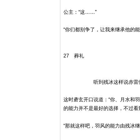
公主：“这……”
“你们都别争了，让我来继承他的
27 葬礼
听到残冰这样说赤雷便没有再
这时砻玄开口说道：“你、月水和
的能力并不是最好的选择，不过看
“那就这样吧，羽风的能力由残冰