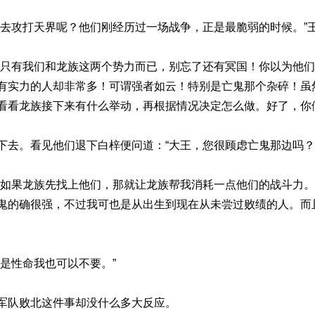
在去攻打天界呢？他们刚经历过一场战争，正是最脆弱的时候。”
是只有我们和龙族这两个势力而已，别忘了还有冥国！你以为他
有实力的人却非常多！可谓强者如云！特别是亡鬼那个杂碎！虽
看看龙族接下来有什么举动，再根据情况决定怎么做。好了，你
下去。看见他们退下白梓便问道：“大王，您很顾虑亡鬼那边吗？
，如果龙族先找上他们，那就让龙族帮我消耗一点他们的战斗力
鬼的确很强，不过我可也是从出生到现在从未尝过败绩的人。而
是性命我也可以不要。”
军队败北这件事却没什么多大反应。