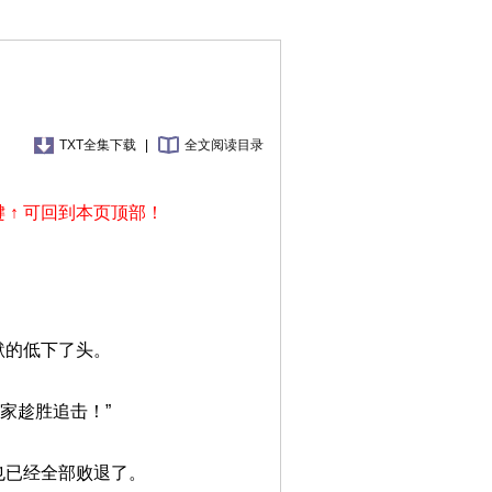
TXT全集下载
|
全文阅读目录
 ↑ 可回到本页顶部！
默的低下了头。
家趁胜追击！”
也已经全部败退了。