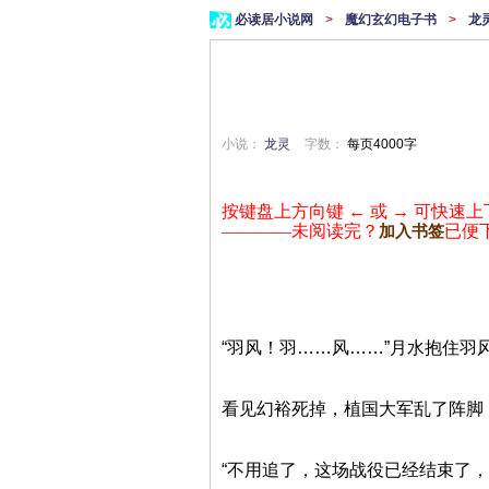
必读居小说网
>
魔幻玄幻电子书
>
龙
小说：
龙灵
字数：
每页4000字
按键盘上方向键 ← 或 → 可快速上
————未阅读完？
已便
加入书签
“羽风！羽……风……”月水抱住
看见幻裕死掉，植国大军乱了阵脚
“不用追了，这场战役已经结束了