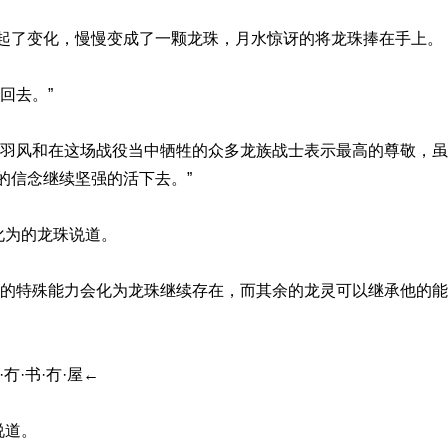
起了变化，慢慢变成了一颗龙珠，月水惊讶的将龙珠捧在手上。
回去。”
对羽风和在这场战役当中牺牲的众多龙族战士表示最高的尊敬，
的信念继续坚强的活下去。”
化为的龙珠说道。
他的特殊能力会化为龙珠继续存在，而其余的龙灵可以继承他的
冇·书·冇·屋←
说道。