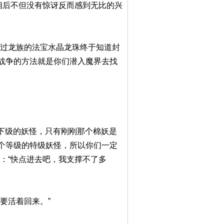
相后不但没有惊讶反而感到无比的兴
通过龙族的法宝水晶龙珠终于知道封
战争的方法就是你们潜入魔界去找
中下级的妖怪，只有刚刚那个棉妖是
个等级的特级妖怪，所以你们一定
：“快点进去吧，我支撑不了多
要活着回来。”