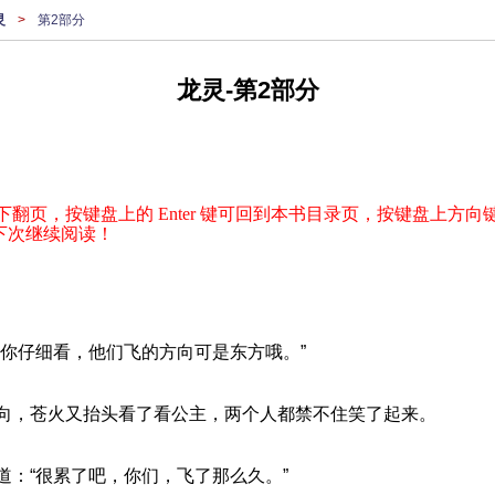
灵
>
第2部分
龙灵-第2部分
下翻页，按键盘上的 Enter 键可回到本书目录页，按键盘上方向键
下次继续阅读！
，你仔细看，他们飞的方向可是东方哦。”
向，苍火又抬头看了看公主，两个人都禁不住笑了起来。
道：“很累了吧，你们，飞了那么久。”