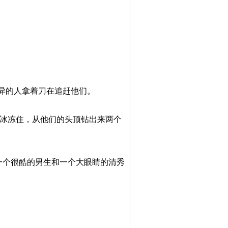
异的人拿着刀在追赶他们。
被冰冻住，从他们的头顶钻出来两个
一个很酷的男生和一个大眼睛的清秀