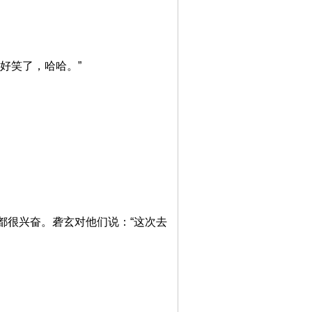
好笑了，哈哈。”
都很兴奋。砻玄对他们说：“这次去