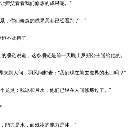
让师父看看我们修炼的成果呢。”
关系，你们修炼的成果我都已经看到了。”
经迫不及待了。
子上的项链说道，这条项链是前一天晚上罗朔公主送给他的。
界来到人间，羽风问封岩：“我们现在就去魔界的出口吗？”
两个龙灵：残冰和月水，他们已经在人间修炼过了。”
”
，能力是水，而残冰的能力是冰。”