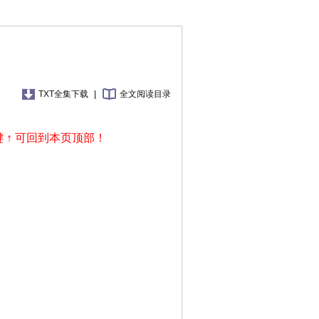
TXT全集下载
|
全文阅读目录
 ↑ 可回到本页顶部！