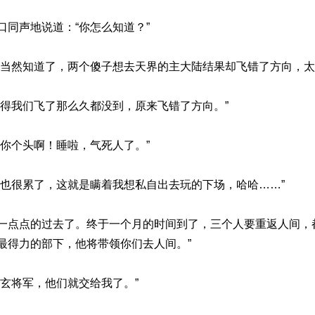
同声地说道：“你怎么知道？”
我当然知道了，两个傻子想去天界的主大陆结果却飞错了方向，太
不得我们飞了那么久都没到，原来飞错了方向。”
你个头啊！睡啦，气死人了。”
定也很累了，这就是瞒着我想私自出去玩的下场，哈哈……”
一点点的过去了。终于一个月的时间到了，三个人要重返人间，
最得力的部下，他将带领你们去人间。”
玄将军，他们就交给我了。”